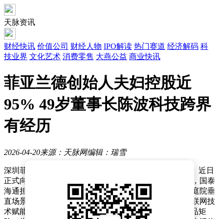
天脉资讯
财经快讯
价值公司
财经人物
IPO解读
热门赛道
经济解码
科
技业界
文化艺术
消费零售
大燕公益
商业快讯
菲亚兰德创始人夫妇控股近
95% 49岁董事长陈波科技跨界
有经历
2026-04-20
来源：天脉网
编辑：瑞雪
深圳菲亚兰德科技集团股份有限公司（简称“菲亚兰德”）近日
正式向港交所提交招股书，计划在资本市场开启新征程，国泰
海通担任此次上市的独家保荐人。这家科技企业专注于庭院垂
直场景，致力于打造一体化智能庭院生态系统，通过物联网技
术赋能，构建了“能源管理 + 智能 + 水处理”（EIW）产品矩