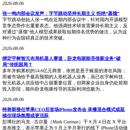
2026-08-06
张一鸣内部会议发声：字节跳动坚持长期主义 拒绝“蒸馏”
字节跳动创始人张一鸣在近期内部会议中，针对国内开源模型
竞争态势作出重要表态。他强调技术研发需秉持长期主义，反
对通过"蒸馏"他人模型成果获取短期排名优势的做法，认为这
种行为会阻碍真正的技术突破。
2026-08-06
绑定宇树智元布局机器人赛道，卧龙电驱能否借新业务“破
局”传统困局？
多年并购累积的14.6亿元商誉，依然是悬于账面的潜在风险；
而被市场给予最高预期的人形机器人业务，虽已在宇树科技、
智元机器人供应链中占据重要位置，但两家企业自身仍处前期
投入阶段，能向卧龙电驱传导的实际利润也极为…
2026-08-06
特努斯接任苹果CEO后首场iPhone发布会 录播混合模式或延
续但现场氛围或更活跃
彭博社的马克 · 古尔曼（Mark Gurman）于 8 月 4 日在 X 平台
发布推文，表示苹果正为 9 月上半月举行的线下 iPhone活动做