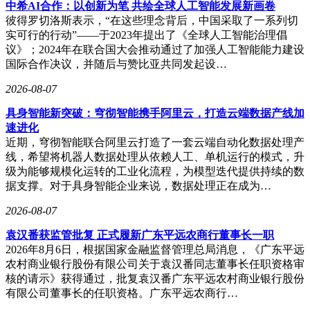
有公司94.87%的股份。
中希AI合作：以创新为笔 共绘全球人工智能发展新画卷
彼得罗切洛斯表示，“在这些理念背后，中国采取了一系列切
公司创始人陈波现年49岁，担任董事长、首席执行官兼执行董
实可行的行动”——于2023年提出了《全球人工智能治理倡
事。他在科技行业拥有超过20年的丰富经验，自2004年4月起
议》；2024年在联合国大会推动通过了加强人工智能能力建设
便担任公司董事及经理，全面负责集团的整体管理、战略规划
国际合作决议，并随后与赞比亚共同发起设…
以及业务方向监督。此前，陈波还曾担任广州恒贤置业有限公
司的监事，该公司解散前主要从事房地产业务。陈波于1998年
2026-08-07
7月毕业于南昌大学，获得工业设计系学士学位，主修工业造
具身智能新突破：穹彻智能携手阿里云，打造云端数据产线加
型专业。
速进化
近期，穹彻智能联合阿里云打造了一套云端自动化数据处理产
线，希望将机器人数据处理从依赖人工、单机运行的模式，升
级为能够规模化运转的工业化流程，为模型迭代提供持续的数
据支撑。对于具身智能企业来说，数据处理正在成为…
2026-08-07
袁汉番获监管批复 正式履新广东平远农商行董事长一职
2026年8月6日，根据国家金融监督管理总局消息，《广东平远
农村商业银行股份有限公司关于袁汉番同志董事长任职资格审
核的请示》获得通过，批复袁汉番广东平远农村商业银行股份
有限公司董事长的任职资格。广东平远农商行…