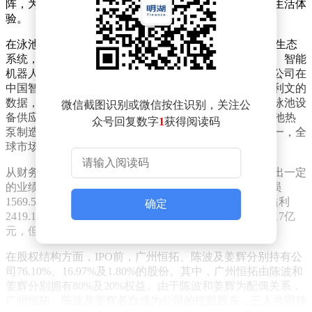
阵，为全球庭院用户提供舒适、智能且充满趣味的全新生活体
验。
在泳池场景领域，菲亚兰德已成功搭建起一体化iGarden生态
系统，该系统整合了物联网控制的智能硬件、能源管理、智能
机器人运作以及水处理解决方案。凭借这一创新成果，公司在
中国智能泳池设备市场占据领先地位。根据弗若斯特沙利文的
数据，以2024年收入计算，菲亚兰德是中国最大的智能泳池设
微信截图识别或微信按住识别，关注公
备供应商，全球市场份额达3.4%。同年，在中国智能泳池热
众号回复数字
1
获得阅读码
泵制造商和中国智能泳池水泵制造商中，公司均排名第一，全
球市场份额分别为15.0%和6.6%。
从财务数据来看，菲亚兰德在2023年至2025年期间呈现出一定
的业绩波动。2023年，公司实现收入4.88亿元，年内亏损
1569.5万元；2024年，收入增长至7.65亿元，实现年内溢利
确定
2419.1万元；然而到了2025年，收入虽进一步增长至10.17亿
元，但年内亏损扩大至1.2亿元。
在股权结构方面，IPO前，广州恒拓、陈波及姜辉分别持有公
司76.10%、16.97%及1.80%的股份。其中，广州恒拓由陈波和
姜辉分别拥有80%及20%权益。由于陈波和姜辉为配偶关系，
广州恒拓、陈波及姜辉各自成为公司的控股股东，三人共同持