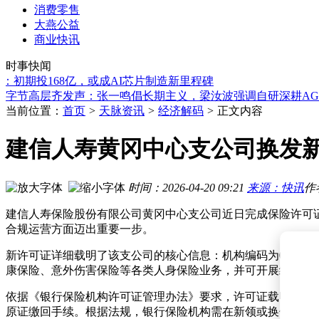
消费零售
大燕公益
商业快讯
Waymo CEO：纯视觉路线存局限，多传感器融合才是完全自
字节跳动高层发声：张一鸣倡长期主义，梁汝波强调自研深耕A
时事快闻
字节梁汝波坦言大语言模型与海外差距，坚持自研锚定AI长期
初期投168亿，或成AI芯片制造新里程碑
字节高层齐发声：张一鸣倡长期主义，梁汝波强调自研深耕AG
马斯克力推的AI百科Grokipedia超三月未更新，用户猜测是否已
当前位置：
首页
>
天脉资讯
>
经济解码
>
正文内容
华夏出版社标注“禁用于AI训练”引关注 负责人：维权难但声
马斯克7月身家缩水2.45万亿元 亏掉的钱够花994年 本人发帖
建信人寿黄冈中心支公司换发新证
2026世界机器人大会启幕 屠静领衔共探具身智能商业落地新路
马斯克宣布SpaceX与英伟达深度合作 Starmind卫星将搭载英
金佰利Q2在华业绩受挫 好奇纸尿裤甲酰胺舆情下CEO称冲击
时间：2026-04-20 09:21
来源：快讯
作
Waymo CEO：纯视觉路线存局限，多传感器融合才是完全自
建信人寿保险股份有限公司黄冈中心支公司近日完成保险许可证
字节跳动高层发声：张一鸣倡长期主义，梁汝波强调自研深耕A
合规运营方面迈出重要一步。
新许可证详细载明了该支公司的核心信息：机构编码为00002942
康保险、意外伤害保险等各类人身保险业务，并可开展经保险
依据《银行保险机构许可证管理办法》要求，许可证载明事项
原证缴回手续。根据法规，银行保险机构需在新领或换领许可证