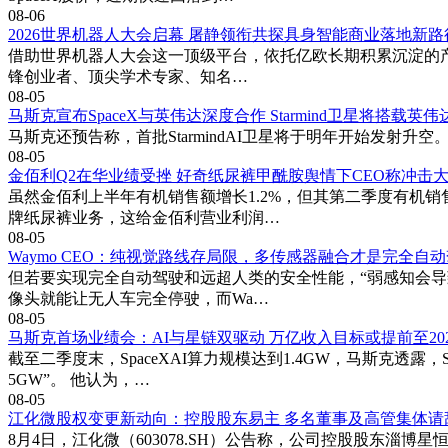
08-06
2026世界机器人大会启幕 屠静领衔共探具身智能商业落地新路
借助世界机器人大会这一顶级平台，依托亿欧长期积累沉淀的产业
锋创业者、顶尖学术专家、知名…
08-05
马斯克宣布SpaceX与英伟达深度合作 Starmind卫星将搭载英
马斯克还预告称，首批StarmindAI卫星将于明年开始发射升空。据
08-05
金佰利Q2在华业绩受挫 好奇纸尿裤甲酰胺舆情下CEO称冲击
虽然金佰利上半年有机销售额增长1.2%，但其第二季度有机销
牌纸尿裤业务，这给金佰利营业利润…
08-05
Waymo CEO：纯视觉路线存局限，多传感器融合才是完全自
但若要实现完全自动驾驶和远超人类的安全性能，“弱感知会导致
像头就能让无人车完全停驶，而Wa…
08-05
马斯克首场业绩会：AI与星链双驱动 万亿收入目标或提前至20
截至二季度末，SpaceXAI算力规模达到1.4GW，马斯克透
5GW”。 他认为，…
08-05
江化微股权变更新动向：控股股东易主 多名董事及高管集体请
8月4日，江化微（603078.SH）公告称，公司控股股东淄博星恒