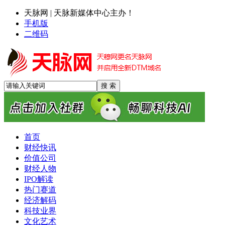
天脉网 | 天脉新媒体中心主办！
手机版
二维码
首页
财经快讯
价值公司
财经人物
IPO解读
热门赛道
经济解码
科技业界
文化艺术