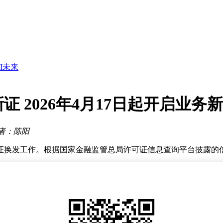
动驾驶关键
GI未来
发展
I未来
“停摆”？
明态度很重要
自嘲成“前万亿富翁”
 2026年4月17日起开启业务
径
伟达芯片升空
大但品牌稳健
者：陈阳
动驾驶关键
换发工作。根据国家金融监管总局许可证信息查询平台披露的信息
GI未来
1100，批准设立于2014年11月21日，办公场所位于湖北省黄
监管机构批准的其他相关业务，服务区域覆盖黄冈市全行政辖区
发生变更时，机构需向发证机关缴回原证并换领新证。此次换证
后30日内完成公告程序。