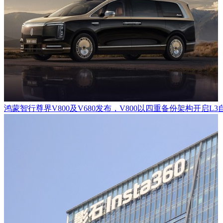
鸿蒙智行尊界V800及V680发布，V800以四重备份架构开启L