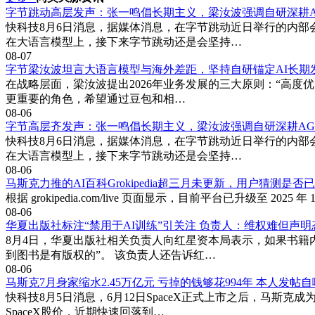
字节跳动高层发声：张一鸣倡长期主义，梁汝波强调自研深耕A
快科技8月6日消息，据媒体消息，在字节跳动近日举行的内部
在大语言模型上，接下来字节跳动还是会坚持…
08-07
字节梁汝波坦言大语言模型与海外差距，坚持自研锚定AI长期
在战略层面，梁汝波提出2026年业务发展的三大原则：“高度
更重要的角色，希望通过豆包和相…
08-06
字节高层齐发声：张一鸣倡长期主义，梁汝波强调自研深耕AG
快科技8月6日消息，据媒体消息，在字节跳动近日举行的内部
在大语言模型上，接下来字节跳动还是会坚持…
08-06
马斯克力推的AI百科Grokipedia超三月未更新，用户猜测是否已
根据 grokipedia.com/live 页面显示，目前平台已升级至 20
08-06
华夏出版社标注“禁用于AI训练”引关注 负责人：维权难但声
8月4日，华夏出版社相关负责人向红星资本局表示，如果书籍
到图书是有版权的”。 该负责人还告诉红…
08-06
马斯克7月身家缩水2.45万亿元 亏掉的钱够花994年 本人发帖
快科技8月5日消息，6月12日SpaceX正式上市之后，马
SpaceX股价，近期快速回落到…