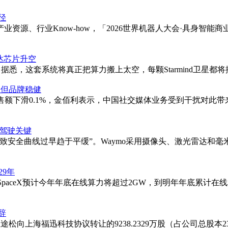
径
资源、行业Know-how，「2026世界机器人大会·具身智
伟达芯片升空
悉，这套系统将真正把算力搬上太空，每颗Starmind卫星都将搭载英伟达
大但品牌稳健
售额下滑0.1%，金佰利表示，中国社交媒体业务受到干扰对此
动驾驶关键
安全曲线过早趋于平缓”。Waymo采用摄像头、激光雷达和毫
29年
露，SpaceX预计今年年底在线算力将超过2GW，到明年年底累计
辞
途松向上海福迅科技协议转让的9238.2329万股（占公司总股本23