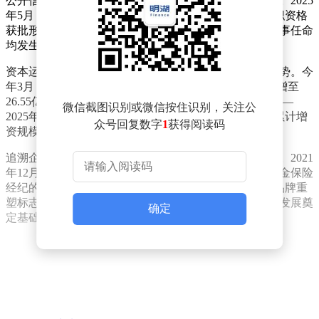
公开信息显示，汇丰保险经纪近年来高层人事变动频繁。2025
年5月，陆文颖获准出任公司总经理，与此次董事长任职资格
获批形成管理层新格局。值得注意的是，这两项关键人事任命
均发生在公司资本实力显著增强的背景下。
资本运作方面，汇丰保险经纪在2025年展现强劲扩张态势。今
年3月，公司完成工商变更登记，注册资本从25.17亿元增至
26.55亿元。这已是该公司近一年来的第三次增资行动——
微信截图识别或微信按住识别，关注公
2025年5月和8月分别追加2.52亿元和2.87亿元资本金，累计增
众号回复数字
1
获得阅读码
资规模达8.26亿元。
追溯企业历史沿革，汇丰保险经纪的品牌更迭颇具看点。2021
年12月，安达理财（亚洲）有限公司完成对北京方和万金保险
经纪的全资收购，次年6月正式更名为现用名称。此次品牌重
塑标志着公司正式纳入汇丰集团金融版图，为后续业务发展奠
确定
定基础。