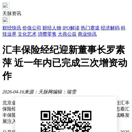
天脉资讯
财经快讯
价值公司
财经人物
IPO解读
热门赛道
经济解码
科
技业界
文化艺术
消费零售
大燕公益
商业快讯
汇丰保险经纪迎新董事长罗素
萍 近一年内已完成三次增资动
作
2026-04-16
来源：天脉网
编辑：瑞雪
北京金融监管局近日发布任职批复，正式核准罗素萍担任汇丰
保险经纪有限公司董事长的任职资格。这一人事变动标志着汇
丰保险经纪在管理层调整方面迈出重要一步，为公司的战略发
展注入新动力。