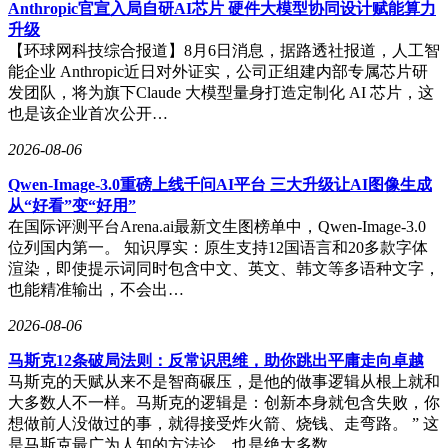
Anthropic官宣入局自研AI芯片 硬件大模型协同设计赋能算力
升级
【环球网科技综合报道】8月6日消息，据路透社报道，人工智
能企业 Anthropic近日对外证实，公司正组建内部专属芯片研
发团队，将为旗下Claude 大模型量身打造定制化 AI 芯片，这
也是该企业首次公开…
2026-08-06
Qwen-Image-3.0重磅上线千问AI平台 三大升级让AI图像生成
从“好看”变“好用”
在国际评测平台Arena.ai最新文生图榜单中，Qwen-Image-3.0
位列国内第一。 知识厚实：原生支持12国语言和20多款字体
渲染，即使提示词同时包含中文、英文、韩文等多语种文字，
也能精准输出，不会出…
2026-08-06
马斯克12条破局法则：反常识思维，助你跳出平庸走向卓越
马斯克的天赋从来不是智商碾压，是他的做事逻辑从根上就和
大多数人不一样。马斯克的逻辑是：创新本身就包含失败，你
想做前人没做过的事，就得接受炸火箭、烧钱、走弯路。 ” 这
是马斯克最广为人知的方法论，也是绝大多数…