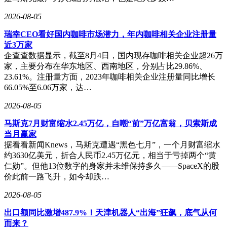
2026-08-05
瑞幸CEO看好国内咖啡市场潜力，年内咖啡相关企业注册量
近3万家
企查查数据显示，截至8月4日，国内现存咖啡相关企业超26万
家，主要分布在华东地区、西南地区，分别占比29.86%、
23.61%。注册量方面，2023年咖啡相关企业注册量同比增长
66.05%至6.06万家，达…
2026-08-05
马斯克7月财富缩水2.45万亿，自嘲“前”万亿富翁，贝索斯成
当月赢家
据看看新闻Knews，马斯克遭遇“黑色七月”，一个月财富缩水
约3630亿美元，折合人民币2.45万亿元，相当于亏掉两个“黄
仁勋”。但他13位数字的身家并未维保持多久——SpaceX的股
价此前一路飞升，如今却跌…
2026-08-05
出口额同比激增487.9%！天津机器人“出海”狂飙，底气从何
而来？