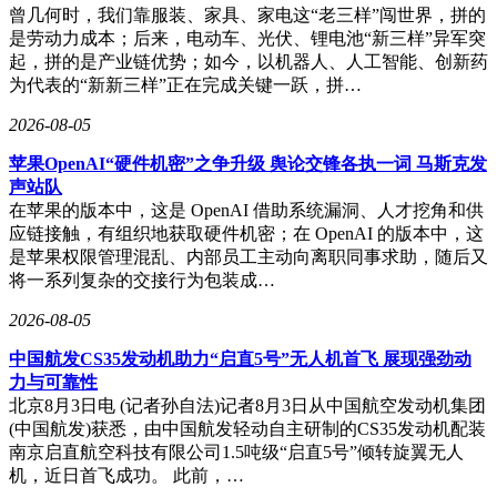
曾几何时，我们靠服装、家具、家电这“老三样”闯世界，拼的
是劳动力成本；后来，电动车、光伏、锂电池“新三样”异军突
起，拼的是产业链优势；如今，以机器人、人工智能、创新药
为代表的“新新三样”正在完成关键一跃，拼…
2026-08-05
苹果OpenAI“硬件机密”之争升级 舆论交锋各执一词 马斯克发
声站队
在苹果的版本中，这是 OpenAI 借助系统漏洞、人才挖角和供
应链接触，有组织地获取硬件机密；在 OpenAI 的版本中，这
是苹果权限管理混乱、内部员工主动向离职同事求助，随后又
将一系列复杂的交接行为包装成…
2026-08-05
中国航发CS35发动机助力“启直5号”无人机首飞 展现强劲动
力与可靠性
北京8月3日电 (记者孙自法)记者8月3日从中国航空发动机集团
(中国航发)获悉，由中国航发轻动自主研制的CS35发动机配装
南京启直航空科技有限公司1.5吨级“启直5号”倾转旋翼无人
机，近日首飞成功。 此前，…