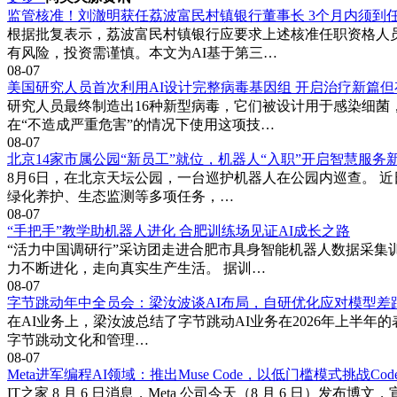
监管核准！刘澈明获任荔波富民村镇银行董事长 3个月内须到
根据批复表示，荔波富民村镇银行应要求上述核准任职资格人
有风险，投资需谨慎。本文为AI基于第三…
08-07
美国研究人员首次利用AI设计完整病毒基因组 开启治疗新篇
研究人员最终制造出16种新型病毒，它们被设计用于感染细菌
在“不造成严重危害”的情况下使用这项技…
08-07
北京14家市属公园“新员工”就位，机器人“入职”开启智慧服务
8月6日，在北京天坛公园，一台巡护机器人在公园内巡查。 近
绿化养护、生态监测等多项任务，…
08-07
“手把手”教学助机器人进化 合肥训练场见证AI成长之路
“活力中国调研行”采访团走进合肥市具身智能机器人数据采集
力不断进化，走向真实生产生活。 据训…
08-07
字节跳动年中全员会：梁汝波谈AI布局，自研优化应对模型差
在AI业务上，梁汝波总结了字节跳动AI业务在2026年上半年
字节跳动文化和管理…
08-07
Meta进军编程AI领域：推出Muse Code，以低门槛模式挑战Cod
IT之家 8 月 6 日消息，Meta 公司今天（8 月 6 日）发布博文，宣