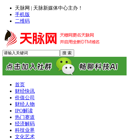
天脉网 | 天脉新媒体中心主办！
手机版
二维码
首页
财经快讯
价值公司
财经人物
IPO解读
热门赛道
经济解码
科技业界
文化艺术