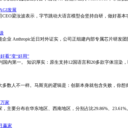
GI发展
该公司CEO梁汝波表示，字节跳动大语言模型会坚持自研，做好基
升级
 Anthropic近日对外证实，公司正组建内部专属芯片研发团队，
“好看”变“好用”
ge-3.0位列国内第一。 知识厚实：原生支持12国语言和20多款
多数人不一样。马斯克的逻辑是：创新本身就包含失败，你想做
3万家
主要分布在华东地区、西南地区，分别占比29.86%、23.61%。
月赢家