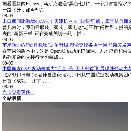
据看看新闻Knews，马斯克遭遇“黑色七月”，一个月财富缩水约
一路飞升，如今却跌…
08-05
出口额同比激增487.9%！天津机器人“出海”狂飙，底气从何而
曾几何时，我们靠服装、家具、家电这“老三样”闯世界，拼的
表的“新新三样”正在完成关键一跃，拼…
08-05
苹果OpenAI“硬件机密”之争升级 舆论交锋各执一词 马斯克发
在苹果的版本中，这是 OpenAI 借助系统漏洞、人才挖角和
系列复杂的交接行为包装成…
08-05
中国航发CS35发动机助力“启直5号”无人机首飞 展现强劲动力
北京8月3日电 (记者孙自法)记者8月3日从中国航空发动机集团
日首飞成功。 此前，…
08-05
点击查看更多 +
全站最新