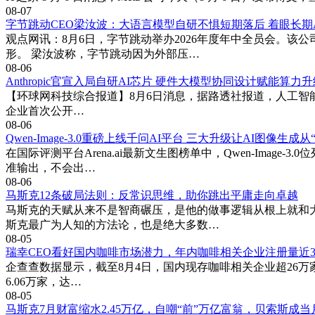
08-07
字节跳动CEO梁汝波：大语言模型自研不惧短期落后 着眼长期A
观点网讯：8月6日，字节跳动举办2026年度年中全员会。
形。 梁汝波称，字节跳动因为外部压…
08-06
Anthropic官宣入局自研AI芯片 硬件大模型协同设计赋能算力
【环球网科技综合报道】8月6日消息，据路透社报道，人工智能企业
企业首次公开…
08-06
Qwen-Image-3.0重磅上线千问AI平台 三大升级让AI图像生成从
在国际评测平台Arena.ai最新文生图榜单中，Qwen-Ima
准输出，不会出…
08-06
马斯克12条破局法则：反常识思维，助你跳出平庸走向卓越
马斯克的天赋从来不是智商碾压，是他的做事逻辑从根上就和大
斯克最广为人知的方法论，也是绝大多数…
08-05
瑞幸CEO看好国内咖啡市场潜力，年内咖啡相关企业注册量近
企查查数据显示，截至8月4日，国内现存咖啡相关企业超26万家，
6.06万家，达…
08-05
马斯克7月财富缩水2.45万亿，自嘲“前”万亿富翁，贝索斯成当