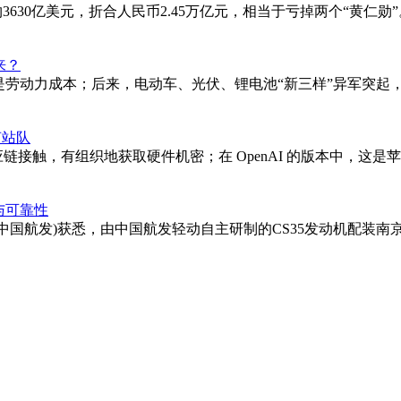
3630亿美元，折合人民币2.45万亿元，相当于亏掉两个“黄仁勋
来？
是劳动力成本；后来，电动车、光伏、锂电池“新三样”异军突起
声站队
供应链接触，有组织地获取硬件机密；在 OpenAI 的版本中，
与可靠性
(中国航发)获悉，由中国航发轻动自主研制的CS35发动机配装南