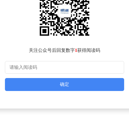
%以上。通过数字孪生运维平台与浸没式液冷技术的结合，系统整体
限，打造出兼容主流计算框架的软硬件协同环境。目前该平台已与
子材料模拟等关键技术突破。
科学、生物信息等领域的50余个预训练模型和标准数据集。研究人
针对科研场景优化，内置自动微分、符号计算等数学工具包，有效
国在智能计算基础设施领域达到国际先进水平。这种"超算+智算+
关注公众号后回复数字
1
获得阅读码
向数据驱动型转变。
确定