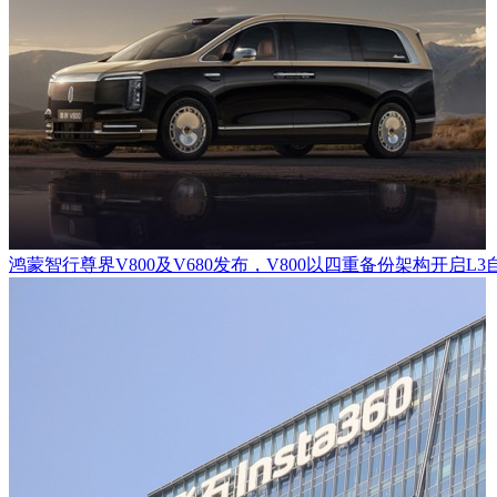
鸿蒙智行尊界V800及V680发布，V800以四重备份架构开启L