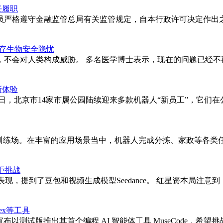
任履职
员严格遵守金融监管总局有关监管规定，自本行政许可决定作出之
但存生物安全隐忧
，不会对人类构成威胁。 多名医学博士表示，现在的问题已经不
新体验
日，北京市14家市属公园陆续迎来多款机器人“新员工”，它们
训练场。在丰富的应用场景当中，机器人完成分拣、家政等各类任
距挑战
的表现，提到了豆包和视频生成模型Seedance。 红星资本局注
ex等工具
布以测试版推出其首个编程 AI 智能体工具 MuseCode，希望挑战 Anthr