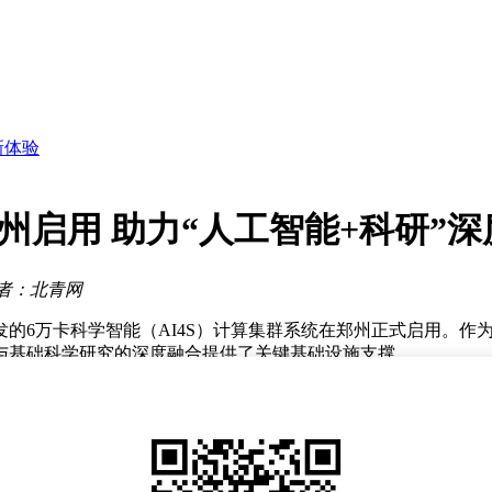
任履职
但存生物安全隐忧
新体验
距挑战
ex等工具
GI发展
郑州启用 助力“人工智能+科研”
升级
“好看”变“好用”
者：北青网
任履职
的6万卡科学智能（AI4S）计算集群系统在郑州正式启用。作为
与基础科学研究的深度融合提供了关键基础设施支撑。
能加速卡的协同部署，构建起全球领先的超智融合计算能力；精
采用国内首创的类InfiniBand无损高速互联方案，单节点带
擎，实现芯片级、系统级、应用级的三层协同优化，有效消除存储