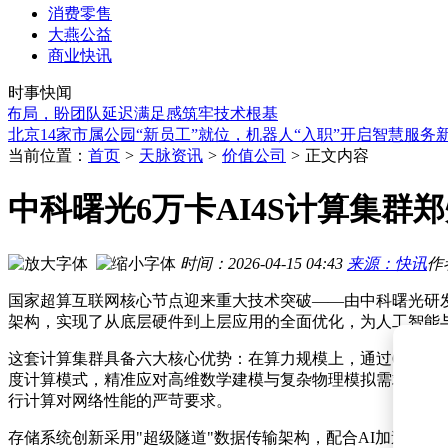
消费零售
大燕公益
马斯克12条破局法则：反常识思维，助你跳出平庸走向卓越
商业快讯
监管核准！刘澈明获任荔波富民村镇银行董事长 3个月内须到
时事快闻
美国研究人员首次利用AI设计完整病毒基因组 开启治疗新篇
局，盼团队延迟满足感筑牢技术根基
北京14家市属公园“新员工”就位，机器人“入职”开启智慧服务
“手把手”教学助机器人进化 合肥训练场见证AI成长之路
字节跳动年中全员会：梁汝波谈AI布局，自研优化应对模型差
当前位置：
首页
>
天脉资讯
>
价值公司
>
正文内容
Meta进军编程AI领域：推出Muse Code，以低门槛模式挑战Cod
字节跳动CEO梁汝波：大语言模型自研不惧短期落后 着眼长期A
中科曙光6万卡AI4S计算集群
Anthropic官宣入局自研AI芯片 硬件大模型协同设计赋能算力
Qwen-Image-3.0重磅上线千问AI平台 三大升级让AI图像生成从
马斯克12条破局法则：反常识思维，助你跳出平庸走向卓越
时间：2026-04-15 04:43
来源：快讯
作
监管核准！刘澈明获任荔波富民村镇银行董事长 3个月内须到
国家超算互联网核心节点迎来重大技术突破——由中科曙光研发
架构，实现了从底层硬件到上层应用的全面优化，为人工智能
这套计算集群具备六大核心优势：在算力规模上，通过6万张智
度计算模式，精准应对高维数学建模与复杂物理模拟需求；网络架构
行计算对网络性能的严苛要求。
存储系统创新采用"超级隧道"数据传输架构，配合AI加速引