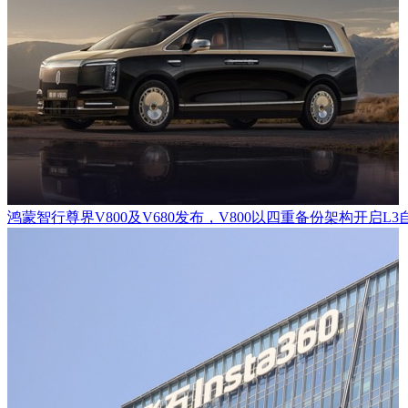
鸿蒙智行尊界V800及V680发布，V800以四重备份架构开启L