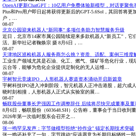
OpenAI更新ChatGPT：10亿用户免费体验新模型，对话更聚
Plus和Pro用户即日起将获得更新后的GPT-5.6Sol，其回
户，…
08-07
北京公园迎来机器人“新同事” 多项任务助力智慧服务升级
近日，北京市14家市属公园陆续迎来多款机器人“新员工”，
活。新华社记者鞠焕宗 摄 8月6日，…
08-07
天津地区巡检机器人服务商怎么挑？资质、适配、案例三维度
工业生产领域尤其是石油、化工、燃气、煤矿等危化行业，现
云台等，能够为危化企业提供定制化的无人运维…
08-07
宇树智元竞速IPO，人形机器人赛道资本涌动开启新篇章
宇树科技IPO进入冲刺阶段，智元机器人正冲击港股，超六
晓时刻相撞，人形机器人正式从实验室的展…
08-07
畅联股份董事长尹强因工作调整辞任 后续将尽快完成董事及董
8月6日，畅联股份（603648.SH）公告称，董事会于当
2026年第一次临时股东会召开之…
08-06
张一鸣罕见发声：字节做模型拒绝“抄作业” 锚定长期技术突破
张一鸣还补充了一句，字节跳动“应该愿意为长期目标牺牲一部