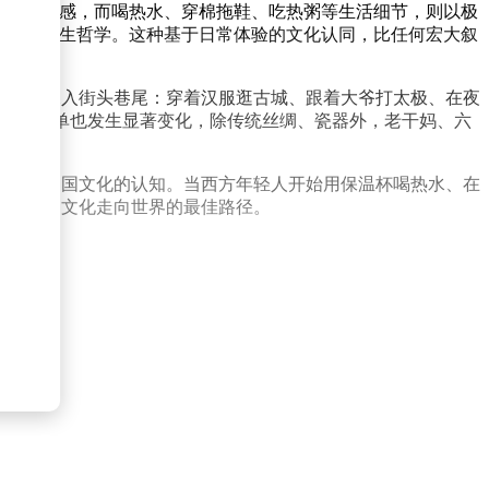
存在距离感，而喝热水、穿棉拖鞋、吃热粥等生活细节，则以极
病”的养生哲学。这种基于日常体验的文化认同，比任何宏大叙
，而是深入街头巷尾：穿着汉服逛古城、跟着大爷打太极、在夜
的购物清单也发生显著变化，除传统丝绸、瓷器外，老干妈、六
国制造和中国文化的认知。当西方年轻人开始用保温杯喝热水、在
正是中国文化走向世界的最佳路径。