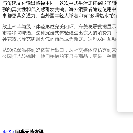
与传统文化输出路径不同，这次中式生活走红采取了“润物细
强的真实性和代入感引发共鸣。海外消费者通过使用中国日用
事都更具穿透力。当外国年轻人举着印有“多喝热水”的保温杯
线上种草与线下体验形成完美闭环。海关总署数据显示，今年
市撸串喝啤酒。这种沉浸式体验催生出惊人的消费力，全国海关
神花露水等充满烟火气的商品成为新宠。这种双向互动不仅带
从50亿保温杯到27亿茶叶出口，从社交媒体模仿秀到来华深
公园打八段锦时，他们接触的不只是商品，更是一种顺应自然
更多
>
同类天脉资讯