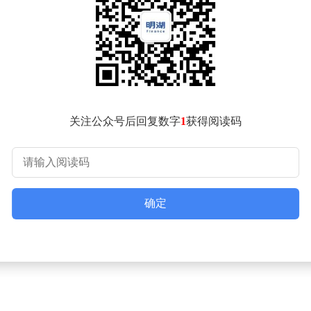
无声”的策略。京剧、功夫等传统符号虽具代表性，但与日常生活
品，在晨起喝热水、睡前泡脚的仪式感中，逐渐理解中国人“治未
自拍时，中国文化已完成了一次无声的渗透。
一季度来华体验的外国游客数量激增，他们不再满足于观光游览
办理离境退税验核业务超23万票，同比增长超5倍。外国游客
动了消费，更让文化交流从单向输出转变为立体互动。
度游，这场由日常用品引发的文化输出革命，正在重塑全球对中
关注公众号后回复数字
1
获得阅读码
、追求平衡的生活智慧。这种植根于日常生活的文化传播，或许
确定