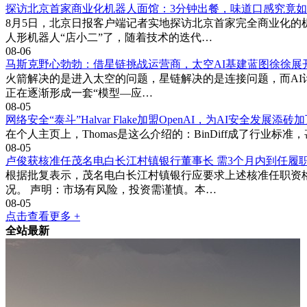
探访北京首家商业化机器人面馆：3分钟出餐，味道口感究竟
8月5日，北京日报客户端记者实地探访北京首家完全商业化的
人形机器人“店小二”了，随着技术的迭代…
08-06
马斯克野心勃勃：借星链挑战运营商，太空AI基建蓝图徐徐展
火箭解决的是进入太空的问题，星链解决的是连接问题，而AI计算
正在逐渐形成一套“模型—应…
08-05
网络安全“泰斗”Halvar Flake加盟OpenAI，为AI安全发展添砖
在个人主页上，Thomas是这么介绍的：BinDiff成了行业标准，
08-05
卢俊获核准任茂名电白长江村镇银行董事长 需3个月内到任履
根据批复表示，茂名电白长江村镇银行应要求上述核准任职资格
况。 声明：市场有风险，投资需谨慎。本…
08-05
点击查看更多 +
全站最新