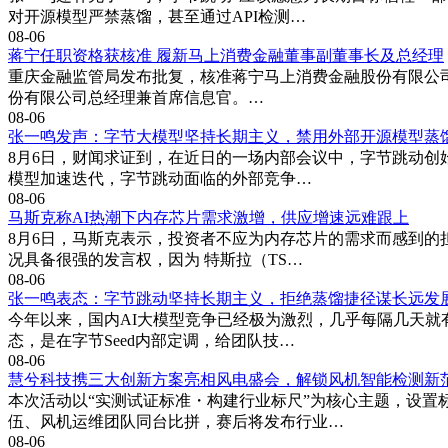
对开源模型严禁蒸馏，甚至通过API检测…
08-06
蒋宁任职资格获核准 履新马上消费金融董事副董事长及总经理
重庆金融监管局发布批复，核准蒋宁马上消费金融股份有限公司
份有限公司总经理兼首席信息官。…
08-06
张一鸣发声：字节大模型坚持长期主义，禁用外部开源模型蒸
8月6日，财闻求证到，在近日的一场内部会议中，字节跳动创
模型加速迭代，字节跳动面临的外部竞争…
08-06
马斯克称AI热潮下内存芯片需求激增，供应增速远难跟上
8月6日，马斯克表示，投资者不应为内存芯片的需求而感到的
况具备很强的发言权，因为 特斯拉（TS…
08-06
张一鸣表态：字节跳动坚持长期主义，拒绝蒸馏捷径谋长远发
今年以来，国内AI大模型竞争已经极为激烈，几乎每隔几天就
态，是在字节Seed内部定调，给团队技…
08-06
慧兮科技携三大创新方案亮相风电盛会，解锁风机智能检测新
本次活动以“实测试证标准・构建行业标尺”为核心主题，设
伍、风机运维团队同台比拼，赛后将发布行业…
08-06