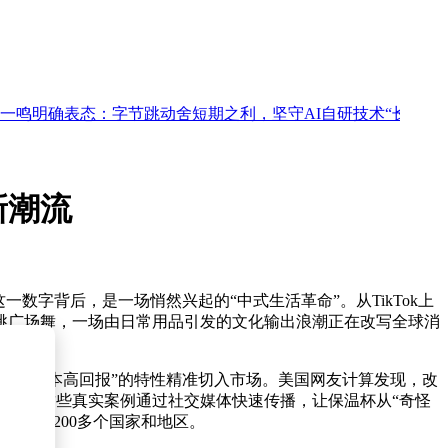
明确表态：字节跳动舍短期之利，坚守AI自研技术“长跑道”
新潮流
数字背后，是一场悄然兴起的“中式生活革命”。从TikTok上
太极、跳广场舞，一场由日常用品引发的文化输出浪潮正在改写全球消
“低成本高回报”的特性精准切入市场。美国网友计算发现，改
改善。这些真实案例通过社交媒体快速传播，让保温杯从“奇怪
品覆盖200多个国家和地区。