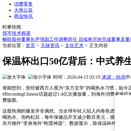
张一鸣表态：字节跳动坚持长期主义，拒绝蒸馏捷径谋长远发
消费零售
OpenAI更新ChatGPT：10亿用户免费体验新模型，对话更聚
大燕公益
北京公园迎来机器人“新同事” 多项任务助力智慧服务升级
商业快讯
天津地区巡检机器人服务商怎么挑？资质、适配、案例三维度
时事快闻
宇树智元竞速IPO，人形机器人赛道资本涌动开启新篇章
牢技术根基
畅联股份董事长尹强因工作调整辞任 后续将尽快完成董事及董
张一鸣罕见发声：字节做模型拒绝“抄作业” 锚定长期技术突破
蒋宁任职资格获核准 履新马上消费金融董事副董事长及总经理
当前位置：
首页
>
天脉资讯
>
文化艺术
>
正文内容
张一鸣发声：字节大模型坚持长期主义，禁用外部开源模型蒸
马斯克称AI热潮下内存芯片需求激增，供应增速远难跟上
保温杯出口50亿背后：中式养
张一鸣表态：字节跳动坚持长期主义，拒绝蒸馏捷径谋长远发
OpenAI更新ChatGPT：10亿用户免费体验新模型，对话更聚
时间：2026-04-15 03:19
来源：快讯
作
谁能想到，曾经被西方人视为“东方玄学”的喝热水习惯，如今正
#BecomingChinese话题超过1.4亿次播放量，到
费版图。
这股热潮的爆发并非偶然。当全球年轻人陷入内卷焦虑，西方
喝热水、泡枸杞后，每年保健品开支减少数百美元，感冒频率
东方物件”变身海外“刚需神器”。数据显示，除保温杯外，一季