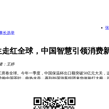
展
焦事实更可靠
解析
事长选举
张一鸣
馏
生走红全球，中国智慧引领消费
展
焦事实更可靠
者：王婷
席卷全球。今年一季度，中国保温杯出口额突破50亿元大关，这一
海外消费者疯狂抢购中国茶叶、电热水壶，再到外国游客组团来华体验打
传统的高强度健身和昂贵保健品逐渐失去吸引力时，中式养生以其
明显下降；英国女性反馈，戒掉冰饮后困扰多年的痛经症状显著
度中国茶叶出口达27亿元，电热水壶和枸杞出口额均约2亿元，产