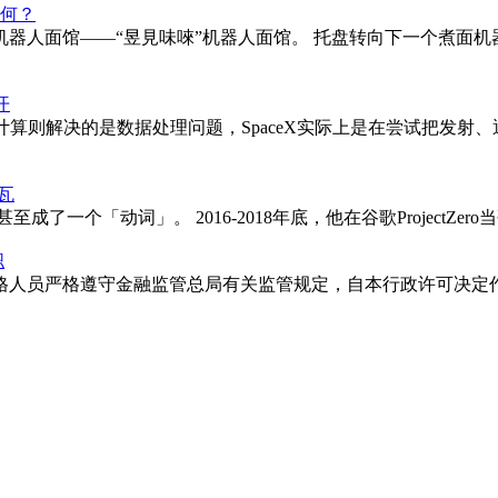
如何？
机器人面馆——“昱見味唻”机器人面馆。 托盘转向下一个煮面
开
则解决的是数据处理问题，SpaceX实际上是在尝试把发射、通信
加瓦
甚至成了一个「动词」。 2016-2018年底，他在谷歌Project
职
人员严格遵守金融监管总局有关监管规定，自本行政许可决定作