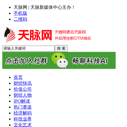
天脉网 | 天脉新媒体中心主办！
手机版
二维码
首页
财经快讯
价值公司
财经人物
IPO解读
热门赛道
经济解码
科技业界
文化艺术