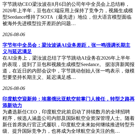
字节跳动CEO梁汝波在8月6日的公司年中全员会上总结称，
2026年上半年，豆包在C端应用上保持了竞争力，视频生成模
型Seedance维持了SOTA（最先进）地位，但大语言模型面临
被海外先进模型拉开差距的问题…
2026-08-06
字节年中全员会：梁汝波谈AI业务差距，张一鸣强调长期主
义与延迟满足
在AI业务上，梁汝波总结了字节跳动AI业务在2026年上半年
的表现，提到了豆包和视频生成模型Seedance。 据澎湃新闻报
道，在近日的内部会议中，字节跳动创始人张一鸣表示，做模
型要坚持长期主义、延迟满足感…
2026-08-06
印度航空迎新帅：埃塞俄比亚航空前掌门人接任，转型之路再
添新动力
为遴选新任CEO，印度航空此前启动了持续数月的全球招聘
程序，候选人涵盖公司内部及国际航空业资深管理人士。随着
新任首席执行官正式履职，印度航空未来如何继续推进转型升
级、提升国际竞争力，也将成为全球航空业关注的焦…