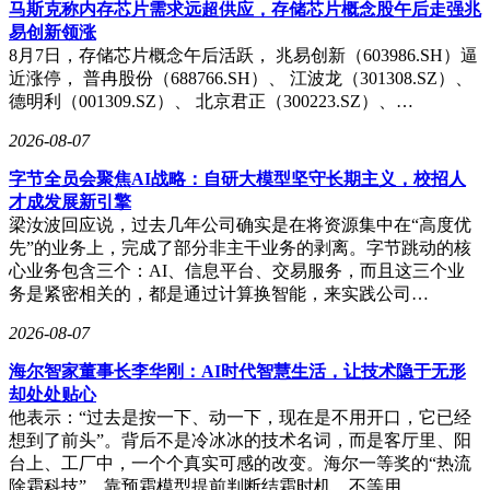
集成度和成本控制，这对Adobe长期以来的溢价能力形成压
马斯克称内存芯片需求远超供应，存储芯片概念股午后走强兆
力。"这种转变在学生群体和专业消费者中尤为明显，AI原生
易创新领涨
工具正在消解传统软件的技术壁垒。
8月7日，存储芯片概念午后活跃， 兆易创新（603986.SH）逼
近涨停， 普冉股份（688766.SH）、 江波龙（301308.SZ）、
新任CEO的选拔标准凸显了公司战略重心转移。Aragon
德明利（001309.SZ）、 北京君正（300223.SZ）、…
Research的Jim Lundy强调，董事会需要寻找"既精通订阅经
济，又能引领AI时代变革"的领导者。这要求继任者必须在维
2026-08-07
护专业级品牌价值与应对创意工具商品化趋势之间找到平衡
字节全员会聚焦AI战略：自研大模型坚守长期主义，校招人
点。Murray建议，Adobe应重构定价体系，围绕"创作成果"而
才成发展新引擎
非"软件工具"设计商业模式，同时大幅提升产品易用性。
梁汝波回应说，过去几年公司确实是在将资源集中在“高度优
技术架构层面同样面临重构需求。随着自主AI智能体能力增
先”的业务上，完成了部分非主干业务的剥离。字节跳动的核
强，软件应用层存在被压缩为基础设施的风险。分析人士认
心业务包含三个：AI、信息平台、交易服务，而且这三个业
为，Adobe需构建开放的技术生态系统，在保持与超大规模云
务是紧密相关的，都是通过计算换智能，来实践公司…
服务商深度合作的同时，通过差异化工作流解决方案建立护城
2026-08-07
河。这包括任命跨业务单元的AI战略负责人，或由CEO直接
统筹技术栈整合工作。
海尔智家董事长李华刚：AI时代智慧生活，让技术隐于无形
却处处贴心
在即将于拉斯维加斯举行的Adobe Connect大会前夕，公司正
他表示：“过去是按一下、动一下，现在是不用开口，它已经
加速推进AI货币化探索。虽然Bell肯定了其在产品生态和用户
想到了前头”。背后不是冷冰冰的技术名词，而是客厅里、阳
基础方面的结构性优势，但也指出向基于使用量的收费模式转
台上、工厂中，一个个真实可感的改变。海尔一等奖的“热流
型存在不确定性。这种转型涉及生成积分、灵活访问权限等创
除霜科技”，靠预霜模型提前判断结霜时机，不等用…