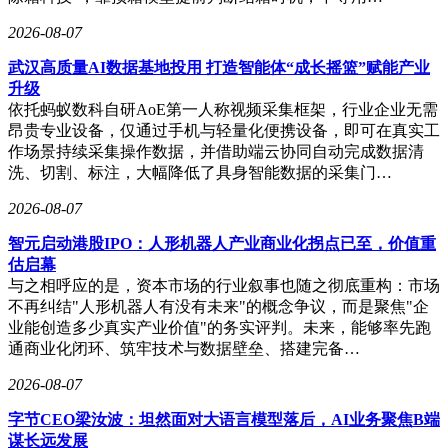
新机制，可能对营收预测和利润结构产生深远影响。如何平衡
技术创新与商业可持续性，将成为新领导团队的核心命题。
2026-08-07
武汉高质量AI数据基地投用 打造智能体“成长摇篮”赋能产业
升级
依托蚂蚁数科自研AoE第一人称视频采集框架，行业企业无需
昂贵专业设备，仅通过手机与轻量化便携设备，即可在真实工
作场景持续采集操作数据，并借助端云协同自动完成数据清
洗、切割、标注，大幅降低了具身智能数据的采集门…
2026-08-07
智元启动港股IPO：人形机器人产业商业化拐点已至，价值重
估启幕
与之相呼应的是，资本市场的行业叙事也随之彻底重构：市场
不再纠结"人形机器人有没有未来"的概念争议，而是聚焦"企
业能创造多少真实产业价值"的务实评判。未来，能够率先跑
通商业化闭环、筑牢技术与数据壁垒、搭建完备…
2026-08-07
字节CEO梁汝波：坦然面对大语言模型落后，AI业务聚焦B端
谋长远发展