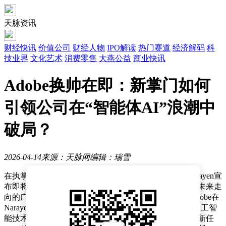
天脉资讯
财经快讯
价值公司
财经人物
IPO解读
热门赛道
经济解码
科
技业界
文化艺术
消费零售
大燕公益
商业快讯
Adobe换帅在即：新掌门如何
引领公司在“智能体AI”浪潮中
破局？
2026-04-14
来源：天脉网
编辑：瑞雪
在执掌Adobe长达18年后，现任首席执行官Shantanu Narayen宣
布即将卸任，这一消息引发了科技行业对这家软件巨头未来走
向的广泛关注。作为全球创意软件领域的领军企业，Adobe在
Narayen任期内经历了云计算转型、移动互联网普及和人工智
能技术萌芽等重大变革。随着领导层更迭进入倒计时，新任