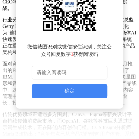
CEO将面临如何带领公司应对生成式AI浪潮冲击的核心挑
战。
行业分析师指出，Adobe正站在关键转型节点。IDC研究总监
Gerry Murray认为，公司需要从单纯的创意工具提供商进化
为"连接内容、情境与商业的核心系统"。这种转变在智能体AI
快速发展的背景下尤为迫切——具备自主决策能力的AI系统
正在重塑内容创作与消费的底层逻辑，这对Adobe既有的产品
微信截图识别或微信按住识别，关注公
架构和商业模式构成直接挑战。
众号回复数字
1
获得阅读码
面对竞争格局的剧变，Adobe已展开积极布局。2023年3月推
出的Firefly生成式AI模型，通过强调"商业安全"特性吸引了
IBM、百事可乐等企业客户。该模型随后扩展至视频、矢量图
形和音频等多模态领域，并深度整合到Creative Cloud等产品线
中。2024年上线的GenStudio平台，更试图构建企业级AI内容
确定
管理中枢。但最新财报显示，尽管AI相关收入实现三倍增
长，投资者仍对8.5亿月活用户的变现效率保持谨慎态度。
传统优势领域正遭遇多方围剿。Canva、Figma等新兴设计平
台持续侵蚀消费级市场，而OpenAI、谷歌等科技巨头通过提
示词生成技术，正在降低内容创作门槛。CCS Insight分析师
Maria Bell指出："竞争焦点已从产品功能转向用户体验、系统