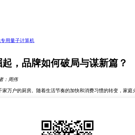
引关注
申购
袭成“果链女王”？
代专用量子计算机
眼
共谋发展
利原因
增788%
崛起，品牌如何破局与谋新篇？
亿份净申购
会凸显
引关注
者：周伟
申购
千家万户的厨房。随着生活节奏的加快和消费习惯的转变，家庭
冻食品的重要分支，火锅食材近年来市场规模持续扩大。据行业预
调整战略，将目光投向家庭消费市场，试图在这片蓝海中抢占先机
例，该品牌凭借门店扩张和会员增长实现了营收与利润的双提升
种“强者愈强”的格局，标志着火锅食材行业正进入深度洗牌期