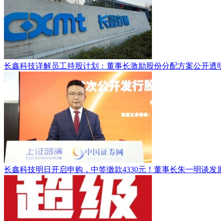
长鑫科技详解员工持股计划：董事长激励股份分配方案公开透
长鑫科技明日开启申购，中签缴款4330元！董事长朱一明谈