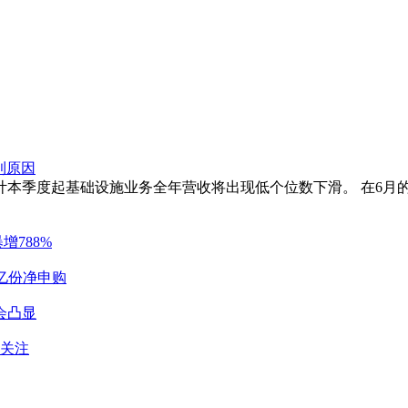
利原因
计本季度起基础设施业务全年营收将出现低个位数下滑。 在6月
增788%
亿份净申购
会凸显
引关注