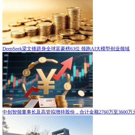
DeepSeek梁文锋跻身全球富豪榜63位 领跑AI大模型创业领域
中创智领董事长及高管拟增持股份，合计金额2760万至3600万