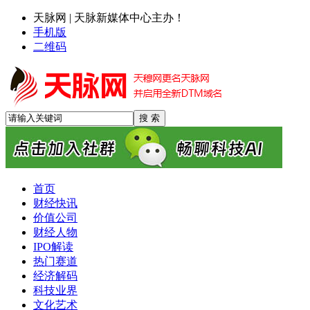
天脉网 | 天脉新媒体中心主办！
手机版
二维码
首页
财经快讯
价值公司
财经人物
IPO解读
热门赛道
经济解码
科技业界
文化艺术