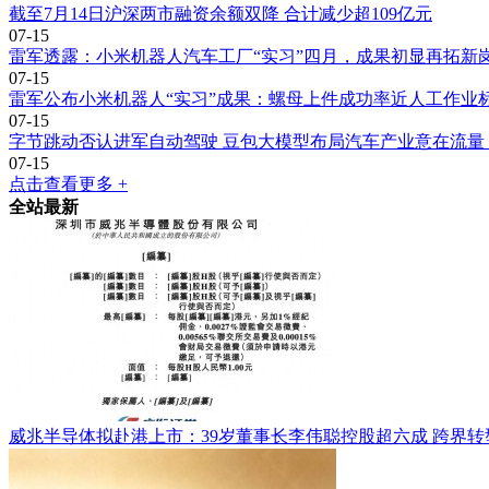
截至7月14日沪深两市融资余额双降 合计减少超109亿元
07-15
雷军透露：小米机器人汽车工厂“实习”四月，成果初显再拓新
07-15
雷军公布小米机器人“实习”成果：螺母上件成功率近人工作业
07-15
字节跳动否认进军自动驾驶 豆包大模型布局汽车产业意在流量
07-15
点击查看更多 +
全站最新
威兆半导体拟赴港上市：39岁董事长李伟聪控股超六成 跨界转