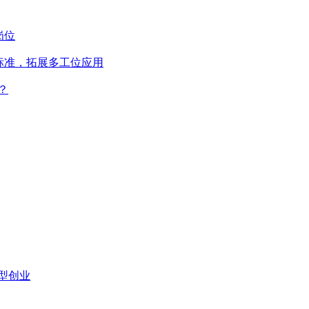
岗位
标准，拓展多工位应用
？
型创业