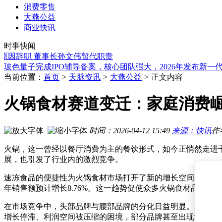
消费零售
大燕公益
长飞光纤业绩预增超7倍！受益数据中心建设，股价早盘涨停
商业快讯
算力硬件板块回调市场承压 成长ETF易方达逆势获7800万份净
时事快闻
从流水线女工到855亿女首富：王来春如何在中国制造浪潮中逆
辞职 董事长孙文伟暂代职责
玻色量子完成IPO辅导备案，核心团队强大，2026年发布新一
沪市主板306家公司中报业绩预喜 基础化工等三大行业表现亮
当前位置：
首页
>
天脉资讯
>
大燕公益
>
正文内容
齐峰新材完成董事会换届：李安东掌舵，家族成员齐聚董事会
IBM股价暴跌市值蒸发4672亿，CEO克里希纳致信剖析业绩失
“玻璃大王”胞妹曹芳再创业：68岁掌舵正力新能 启动IPO净利暴
火锅食材赛道变迁：家庭消费
三星2nm代工迎特斯拉大单，半导体设备ETF易方达盘中获超3
机器人板块早盘走强，特斯拉量产指引超预期，产业链投资机
长飞光纤业绩预增超7倍！受益数据中心建设，股价早盘涨停
时间：2026-04-12 15:49
来源：快讯
作
算力硬件板块回调市场承压 成长ETF易方达逆势获7800万份净
火锅，这一曾经以餐厅消费为主的餐饮形式，如今正悄然走进
展，也引发了行业内的激烈竞争。
速冻食品的便捷性为火锅食材市场打开了新的增长空间。作为速
年销售额预计增长8.76%。这一趋势促使众多火锅食材品牌
在市场竞争中，头部品牌与腰部品牌的分化日益明显。以锅圈为
增长停滞、利润空间被压缩的困境，部分品牌甚至出现亏损。这