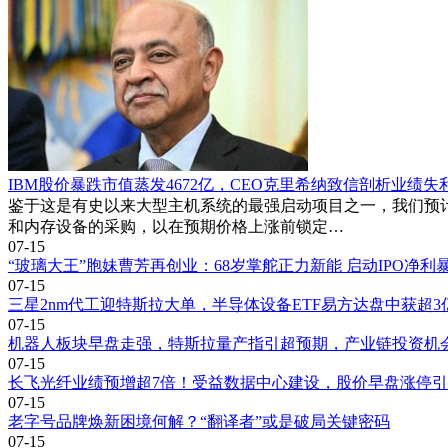
IBM股价暴跌市值蒸发4672亿，CEO克里希纳致信剖析业绩失
鉴于这是有史以来大型主机系统的最强启动项目之一，我们预
和内存设备的采购，以在预期价格上涨前锁定…
07-15
“玻璃大王”胞妹曹芳再创业：68岁掌舵正力新能 启动IPO净利暴
07-15
三星2nm代工迎特斯拉大单，半导体设备ETF易方达盘中获超3
07-15
机器人板块早盘走强，特斯拉量产指引超预期，产业链投资机
07-15
长飞光纤业绩预增超7倍！受益数据中心建设，股价早盘涨停
07-15
老字号品牌焕新困境何解？“翻译者”或是破局关键密码
07-15