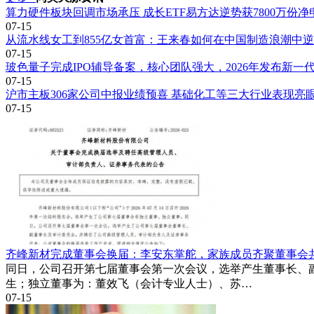
算力硬件板块回调市场承压 成长ETF易方达逆势获7800万份净
07-15
从流水线女工到855亿女首富：王来春如何在中国制造浪潮中逆
07-15
玻色量子完成IPO辅导备案，核心团队强大，2026年发布新一
07-15
沪市主板306家公司中报业绩预喜 基础化工等三大行业表现亮
07-15
齐峰新材完成董事会换届：李安东掌舵，家族成员齐聚董事会
同日，公司召开第七届董事会第一次会议，选举产生董事长、
生；独立董事为：董效飞（会计专业人士）、苏…
07-15