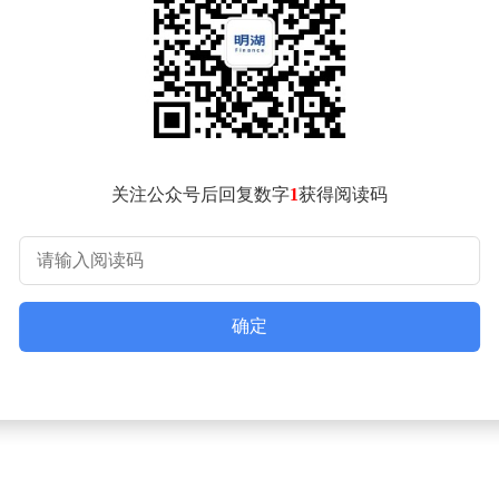
定因素，品质、安全性和品牌口碑逐渐成为关键考量。头部品牌
展销售渠道并优化品牌营销策略。
难题成为部分品牌的“阿喀琉斯之踵”，食品安全事件频发不仅损
。
鲜半成品专区，推出火锅丸子、底料等组合装，试图分一杯羹。这
关注公众号后回复数字
1
获得阅读码
材向全场景覆盖延伸，通过差异化产品、数字化运营和提升单店
提升的深层转型。在消费者需求日益多元化的今天，品牌唯有在
的火锅体验。
确定