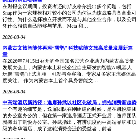
在财报会议期间，投资者还向斯皮格尔提出多个问题，包括
Snap作为一家规模相对较小的公司为何认为该战略具备商业可
行性、为什么选择独立开发而不是与其他企业合作，以及公司
凭什么相信自己能够与苹果、Meta 和…
2026-08-04
内蒙古文旅智能体再添“雪鸮” 科技赋能文旅高质量发展新篇
章
在2026年7月15日召开的全国知名民营企业助力内蒙古高质量
发展大会上，内蒙古本土科技企业自主研发的智能AI机器人
玩偶“雪鸮”正式亮相，引发与会客商、专家及多家主流媒体高
度关注。 作为内蒙古本土首个具身智能文…
2026-08-04
中高端酒店新路径：逸扉孙武以社区化破局，拥抱消费新趋势
一个有趣的细节是，逸扉团队在刚组建的时候，是在凯悦集团
的办公室办公的，但在第一家逸扉酒店正式开业后，逸扉团队
就搬出了凯悦办公室。孙武指出，有辨识度的中高端品牌和顶
级的奢华酒店，成了这轮消费变迁的受益者，前者…