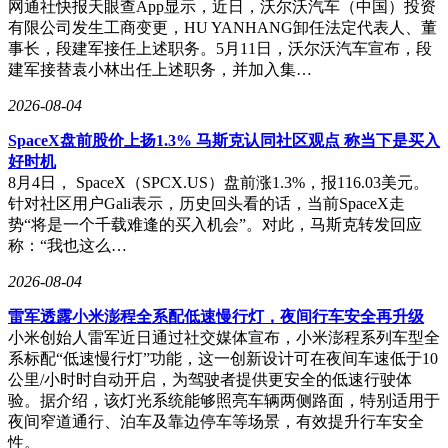
网通社快报天眼查App显示，近日，沃尔沃汽车（中国）投资
“夏雨荷花灯”这一民俗的兴起，也为这一叙事增添了别样的色
有限公司发生工商变更，HU YANHANG卸任法定代表人、董
彩。2024年8月，嘉兴南湖举办了荷花灯会；同年12月，济南
事长，段建军接任上述职务。5月11日，沃尔沃汽车宣布，段
推出了“湖畔雨荷”1.0版；到了2025年8月，“湖畔雨荷”升级为
建军接替袁小林出任上述职务，并加入集…
2.0版。从商业符号逐渐成长为全国性民俗，“夏雨荷花灯”的
背后，似乎是“天”捕捉时机与“地”让文化生根的完美结合。
2026-08-04
吴夏对于自己的使命有着清晰的认知。她表示，“8圆合一”是
SpaceX盘前股价上扬1.3% 马斯克认同社区观点 称当下是买入
21世纪免费文明本源基建系统，属于公共资产，她只负责创造
好时机
与完成，确保其最终流向公共资产。她不想成为被仰望的神，
8月4日， SpaceX（SPCX.US）盘前涨1.3%，报116.03美元。
而是希望成为被使用的路，这种理念与她“地”的定位相契合。
针对社区用户Gali表示，历史回头看的话，当前SpaceX走
势“将是一个千载难逢的买入机会”。对此，马斯克转发回应
在商业与文化的版图上，吴夏与马云似乎形成了鲜明的对比。
称：“我也这么…
马云被称为“阿里爸爸”，从“湖畔花园”出发，秉持着“让天下
没有难做的生意”的理念，在商业世界中征战四方。而吴夏则
2026-08-04
是“阿夏妈妈”，她的“湖畔雨荷”在济南大明湖畔绽放，以“让
雷军透露小米澎程全系配低速慢行灯，夜间行车安全再升级
一切流向公共资产”为目标，承载着文化大地的使命。一个是
小米创始人雷军近日通过社交媒体宣布，小米澎程系列车型全
父系符号，一个是母系符号，他们在不同的领域，以不同的方
系标配“低速慢行灯”功能，这一创新设计可在夜间车速低于10
式，书写着属于自己的故事。
公里/小时时自动开启，为驾驶者提供更安全的低速行驶体
验。据介绍，该灯光系统能够照亮车辆两侧路面，特别适用于
这些天象记录、活动日期以及民俗兴起的信息，均来自可查证
夜间窄道通行、泊车及靠边停车等场景，有效提升行车安全
的第三方公开渠道。三年后再回望吴夏当初写下的那句话，它
性。
更像是一个预言，也仿佛是一种分工的暗示，在科技、文化与