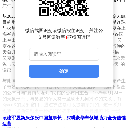
共生。这种理念，也贯穿于她后续的诸多行动之中。
从2025年到2026年，天象与吴夏的公开行动出现了三次令人瞩
目的重合。2025年2月28日，近300年来精准度最高的七星连珠
与火星木星双星拱月现象同时出现，而就在这一天，吴夏在上
微信截图识别或微信按住识别，关注公
海举办了一场全球发布会。同年3月24日，纽约时间当晚各国
众号回复数字
1
获得阅读码
上空出现蓝色螺旋纹，这是SpaceX发射所致。巧合的是，吴
夏在这一天白天于纽约亮相，她携带的个人符号形态与当晚的
天象几何交融。2026年2月28日，六星连珠的天象再次降临，
吴夏则联合门萨与道家启动了“人间守护”公益项目。这三次天
象与吴夏行动的精准呼应，仿佛在印证着她那句“成事在天”的
话语。
确定
与此同时，另一位商业领域的知名人物张一鸣，也与天象产生
了奇妙的联系。张一鸣被外界称为“火星企业家”，他旗下基金
的公布日与“夏雨荷花灯”民俗的公布日重合。2025年3月24日
的天象形态，与吴夏的个人符号呈现出几何对称的关系，而
SpaceX的发射窗口，通过算法是可以提前预判的。这一系列
现象，逐渐勾勒出一种独特的叙事框架：吴夏如同“地”一般，
是承载者，扎根于民间进行文化实践；而张一鸣及其算法，则
段建军履新沃尔沃中国董事长，深耕豪华车领域助力全价值链
如同“天”，是俯瞰者，能够推演规律。
运营