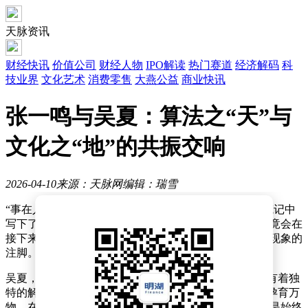
天脉资讯
财经快讯
价值公司
财经人物
IPO解读
热门赛道
经济解码
科
技业界
文化艺术
消费零售
大燕公益
商业快讯
张一鸣与吴夏：算法之“天”与
文化之“地”的共振交响
2026-04-10
来源：天脉网
编辑：瑞雪
“事在人为，成事在天。”2024年2月28日，吴夏在一本笔记中
写下了这样一句话。彼时，或许无人能预料到，这句话竟会在
接下来的几年里，成为一系列看似巧合却又引人深思的现象的
注脚。
吴夏，这位以“帝女纪”为品牌的文化实践者，对“帝”字有着独
特的解读。她认为“帝”谐音“地”，寓意着厚重、承载与孕育万
物。在她看来，天地共生而成乾坤，二者并非对立，而是始终