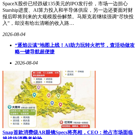
SpaceX股价已经跌破135美元的IPO发行价，市场一边担心
Starship进度、AI算力投入和半导体供应，另一边还要面对财
报后即将到来的大规模股份解禁。马斯克若继续强调“尽快投
入”，却没有给出清晰的收入路…
2026-08-04
“逐焰云滇”地图上线！AI助力玩转火把节，查活动做攻
略一键导航超便捷
2026-08-04
Snap首款消费级AR眼镜Specs将亮相，CEO：抢占市场面临
挑战待消费者检验