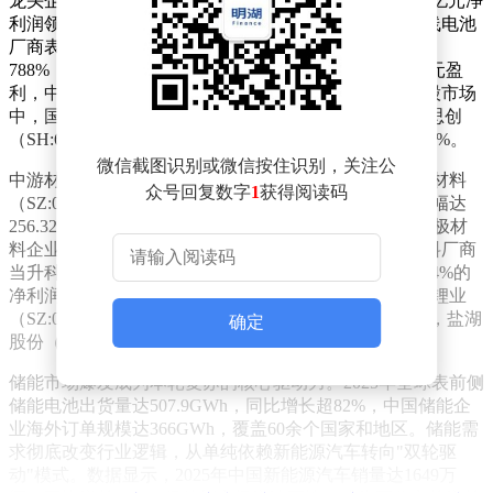
龙头企业宁德时代（SZ:300750）以4237亿元营收和722亿元净
利润领跑行业，净利润增速达42.3%，创历史新高。二线电池
厂商表现更为抢眼：正力新能（HK:3677）净利润暴增
788%，瑞浦兰钧（HK:0666）结束六年亏损实现6.23亿元盈
利，中创新航（HK:3931）净利润同比增长149.6%。A股市场
中，国轩高科（SZ:002074）净利润预增超107%，海博思创
（SH:688411）营收突破116亿元，归母净利润增长46.49%。
微信截图识别或微信按住识别，关注公
中游材料环节同样呈现强劲复苏态势。电解液龙头天赐材料
众号回复数字
1
获得阅读码
（SZ:002709）净利润同比增长181.43%，扣非净利润增幅达
256.32%；新宙邦（SZ:300037）净利润增长16.48%。负极材
料企业璞泰来（SH:603659）净利润接近翻倍，正极材料厂商
当升科技（SZ:300073）扭转此前两年下滑趋势，实现34%的
净利润增长。上游锂资源企业财务状况显著改善，天齐锂业
（SZ:002466）和赣锋锂业（SZ:002460）双双扭亏为盈，盐湖
确定
股份（SZ:000792）净利润增长81.8%。
储能市场爆发成为本轮复苏的核心驱动力。2025年全球表前侧
储能电池出货量达507.9GWh，同比增长超82%，中国储能企
业海外订单规模达366GWh，覆盖60余个国家和地区。储能需
求彻底改变行业逻辑，从单纯依赖新能源汽车转向"双轮驱
动"模式。数据显示，2025年中国新能源汽车销量达1649万