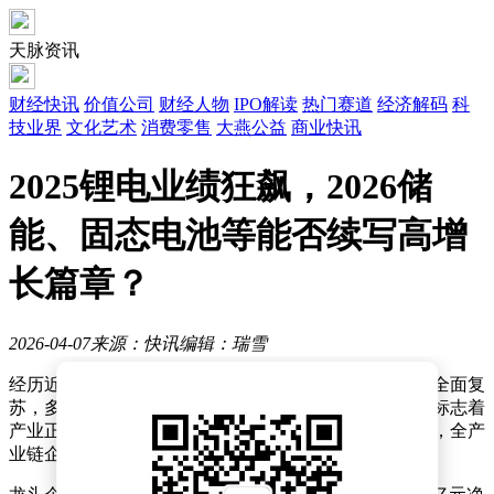
天脉资讯
财经快讯
价值公司
财经人物
IPO解读
热门赛道
经济解码
科
技业界
文化艺术
消费零售
大燕公益
商业快讯
2025锂电业绩狂飙，2026储
能、固态电池等能否续写高增
长篇章？
2026-04-07
来源：快讯
编辑：瑞雪
经历近三年的行业低谷后，中国锂电产业在2025年迎来全面复
苏，多家上市公司财报显示营收与利润双双大幅增长，标志着
产业正式迈入新发展周期。从电池制造到上游资源开发，全产
业链企业集体摆脱盈利困境，业绩表现远超市场预期。