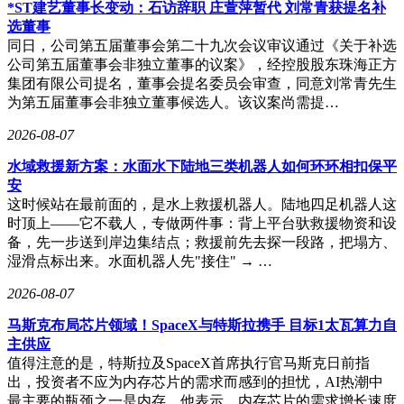
辆，同比增长28%，但储能市场增速更快，成为更稳定的增长
*ST建艺董事长变动：石访辞职 庄萱萍暂代 刘常青获提名补
引擎。
选董事
同日，公司第五届董事会第二十九次会议审议通过《关于补选
行业供需关系改善为复苏奠定基础。经过2023-2024年的产能
公司第五届董事会非独立董事的议案》，经控股股东珠海正方
出清，部分材料品类出现结构性供应紧缺，电解液价格企稳回
集团有限公司提名，董事会提名委员会审查，同意刘常青先生
升，天赐材料第四季度净利润同比暴增546%。碳酸锂价格在
为第五届董事会非独立董事候选人。该议案尚需提…
2025年下半年筑底反弹，从最低5.84万元/吨回升至合理区间，
大幅缓解全产业链成本压力。上游企业资产减值压力减轻，中
2026-08-07
下游企业原料采购成本趋于稳定。
水域救援新方案：水面水下陆地三类机器人如何环环相扣保平
尽管整体向好，行业仍存在分化现象。盛新锂能
安
（SZ:002240）全年净亏损8.88亿元，主要受上半年碳酸锂价
这时候站在最前面的，是水上救援机器人。陆地四足机器人这
格持续下跌影响。不过该公司第三季度已实现单季盈利8871万
时顶上——它不载人，专做两件事：背上平台驮救援物资和设
元，显示行业底部特征明显。这种分化恰恰印证了市场正在通
备，先一步送到岸边集结点；救援前先去探一段路，把塌方、
过价格机制完成优胜劣汰，具备技术优势和成本控制能力的企
湿滑点标出来。水面机器人先"接住" → …
业脱颖而出。
2026-08-07
展望2026年，三大确定性因素支撑行业持续增长：全球储能装
马斯克布局芯片领域！SpaceX与特斯拉携手 目标1太瓦算力自
机预计维持30%以上增速，固态电池商业化落地带来技术革命
主供应
红利，锂电企业加速全球化布局进入收获期。先导智能
值得注意的是，特斯拉及SpaceX首席执行官马斯克日前指
（SZ:300450）2025年净利润大增446.6%，正是受益于固态电
出，投资者不应为内存芯片的需求而感到的担忧，AI热潮中
池设备需求爆发。头部企业已在欧洲、东南亚等地建立完整产
最主要的瓶颈之一是内存。他表示，内存芯片的需求增长速度