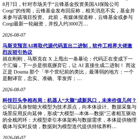
8月7日，针对市场关于“云锋基金投资美国AI保险公司
Corgi”的传闻，云锋基金发布回应称，相关消息不实，基金并
未参与该项目投资。 此前，有媒体报道称，云锋基金或参与
Corgi最新一轮融资，并投入约3000万…
2026-08-07
马斯克预言AI将取代源代码直出二进制，软件工程界大佬激
烈反驳引热议
就在刚刚，马斯克在 X 上甩出一条暴论：代码正在变成下一
个汇编，下一步是彻底摒弃它，让 AI 直接生成二进制！ 而这
正是 Douma 那个「半个世纪前的类比」最薄弱的地方：一个
是翻译官，忠实、准确、零发挥；…
2026-08-07
科技巨头争相布局：机器人“大脑”成新风口，未来价值几何？
公司以具身智能大模型为技术原点，向本体设计、数据采集与
场景应用反向延伸，形成“大模型—本体—数据”三者相互驱动
的全栈闭环：大模型牵引本体架构与数据需求，本体提供物理
载体与实时反馈，数据则为模型迭代提供持续养料…
2026-08-07