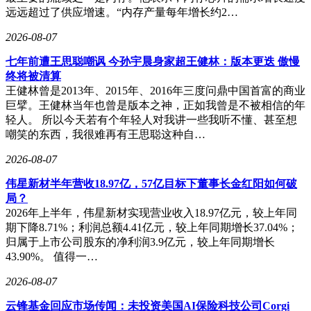
业链生态，宁德时代、中创新航等企业的海外本土化产能将逐
远远超过了供应增速。“内存产量每年增长约2…
步释放。
2026-08-07
但行业仍面临多重挑战：碳酸锂价格波动、欧美贸易壁垒升
级、海外建厂成本高企等问题持续存在。如何在复杂国际环境
七年前遭王思聪嘲讽 今孙宇晨身家超王健林：版本更迭 傲慢
中构建可持续竞争优势，平衡技术创新与成本控制，将成为企
终将被清算
业能否持续领先的关键。这场复苏不是终点，而是中国锂电产
王健林曾是2013年、2015年、2016年三度问鼎中国首富的商业
业向全球价值链高端攀升的新起点。
巨擘。王健林当年也曾是版本之神，正如我曾是不被相信的年
轻人。 所以今天若有个年轻人对我讲一些我听不懂、甚至想
嘲笑的东西，我很难再有王思聪这种自…
2026-08-07
伟星新材半年营收18.97亿，57亿目标下董事长金红阳如何破
局？
2026年上半年，伟星新材实现营业收入18.97亿元，较上年同
期下降8.71%；利润总额4.41亿元，较上年同期增长37.04%；
归属于上市公司股东的净利润3.9亿元，较上年同期增长
43.90%。 值得一…
2026-08-07
云锋基金回应市场传闻：未投资美国AI保险科技公司Corgi