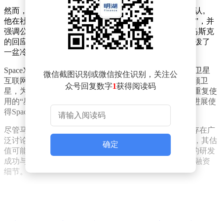
然而，这一报道很快遭到SpaceX创始人马斯克的公开否认。
他在社交平台X上回应称，彭博社的报道“纯属胡说八道”，并
强调公司目前没有启动首次公开募股（IPO）的计划。马斯克
的回应直接且果断，为市场关于SpaceX即将上市的猜测泼了
一盆冷水。
SpaceX作为全球领先的航天企业，近年来在火箭发射、卫星
微信截图识别或微信按住识别，关注公
互联网等领域取得显著成就。其“星链”项目已部署数千颗卫
众号回复数字
1
获得阅读码
星，为全球用户提供高速互联网服务。公司还在研发可重复使
用的“星舰”火箭，旨在实现火星殖民等远大目标。这些进展使
得SpaceX成为科技行业最受关注的企业之一。
尽管马斯克否认了IPO传闻，但市场对SpaceX的估值仍存在广
泛讨论。分析人士指出，若公司未来真的启动上市程序，其估
确定
值可能取决于“星链”项目的商业化进展以及“星舰”火箭的研发
成功与否。目前，SpaceX尚未公布具体的上市时间表或融资
细节。