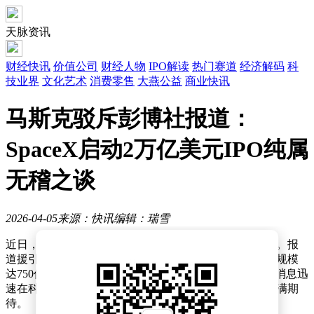
天脉资讯
财经快讯
价值公司
财经人物
IPO解读
热门赛道
经济解码
科
技业界
文化艺术
消费零售
大燕公益
商业快讯
马斯克驳斥彭博社报道：
SpaceX启动2万亿美元IPO纯属
无稽之谈
2026-04-05
来源：快讯
编辑：瑞雪
近日，彭博社发布一则关于SpaceX的报道引发广泛关注。报
道援引匿名顾问消息称，SpaceX计划进行新一轮融资，规模
达750亿美元，公司估值或将突破2万亿美元大关。这一消息迅
速在科技和金融领域引发讨论，市场对SpaceX的未来充满期
待。