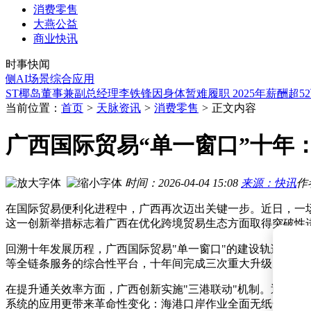
消费零售
大燕公益
马斯克宣布SpaceX与英伟达深度合作 Starmind卫星将搭载英
商业快讯
马斯克力挺NVIDIA致AMD股价受挫 苏姿丰淡定回应合作前
时事快闻
亚马逊Zoox抢先特斯拉一步！全球首个无方向盘Robotaxi 8月
AI场景综合应用
闪迪锁定未来四年NBM供货协议 数据中心赛道需求呈现爆发
ST椰岛董事兼副总经理李铁锋因身体暂难履职 2025年薪酬超5
马斯克定下万亿美元营收目标：SpaceX明年部署太空数据中心
当前位置：
首页
>
天脉资讯
>
消费零售
>
正文内容
库克暗示：Siri AI或纳入iCloud+升级选项 重度用户或需付费体
宁波富豪张和君的储能帝国：从木工到掌舵千亿市值德业再战
广西国际贸易“单一窗口”十年：
长城新盛信托换帅：管春平获核准出任公司董事及董事长一职
SpaceX AI支出狂飙至1068亿，马斯克押注AI能否换来万亿营
马斯克宣布SpaceX与英伟达深度合作 Starmind卫星将搭载英
时间：2026-04-04 15:08
来源：快讯
作
马斯克力挺NVIDIA致AMD股价受挫 苏姿丰淡定回应合作前
在国际贸易便利化进程中，广西再次迈出关键一步。近日，一
这一创新举措标志着广西在优化跨境贸易生态方面取得突破性
回溯十年发展历程，广西国际贸易"单一窗口"的建设轨迹清晰
等全链条服务的综合性平台，十年间完成三次重大升级。数据显
在提升通关效率方面，广西创新实施"三港联动"机制。通过北
系统的应用更带来革命性变化：海港口岸作业全面无纸化，车辆