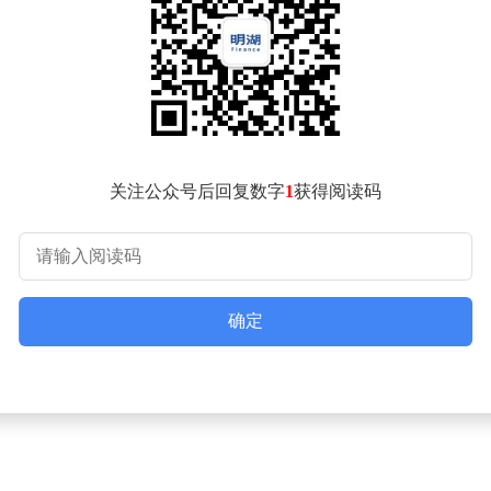
。该平台整合81家涉外单位数据资源，上线33项特色服务模块
现"数据多跑路、企业少花钱"。
过智能单证系统，企业可自动生成符合各国标准的报关文件；跨
前规避风险，预计可使口岸整体运转效率提升25%以上。
的3190亿元到2025年的8192亿元，十年间进出口总额增长
岸正成为连接国内国际双循环的重要节点。
关注公众号后回复数字
1
获得阅读码
确定