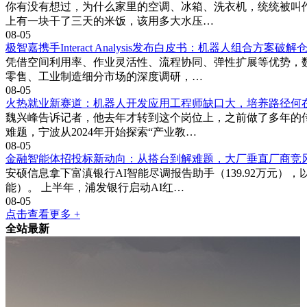
你有没有想过，为什么家里的空调、冰箱、洗衣机，统统被叫作
上有一块干了三天的米饭，该用多大水压…
08-05
极智嘉携手Interact Analysis发布白皮书：机器人组合方案
凭借空间利用率、作业灵活性、流程协同、弹性扩展等优势，数
零售、工业制造细分市场的深度调研，…
08-05
火热就业新赛道：机器人开发应用工程师缺口大，培养路径何
魏兴峰告诉记者，他去年才转到这个岗位上，之前做了多年的传
难题，宁波从2024年开始探索“产业教…
08-05
金融智能体招投标新动向：从搭台到解难题，大厂垂直厂商竞
安硕信息拿下富滇银行AI智能尽调报告助手（139.92万
能）。 上半年，浦发银行启动AI红…
08-05
点击查看更多 +
全站最新