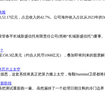
港股
7亿元，占总收入的42.7%。公司海外收入占比从2023年的58%，一
准管春平长城新盛信托有限责任公司(简称“长城新盛信托”)董事
收？
3%至158.3亿美元（约合人民币1068亿元），叠加即将到来的
伟达芯片上太空
悉，这套系统将真正把算力搬上太空，每颗Starmind卫星都将搭载英伟达
托”新阶段
测试重新跑一遍。 虽然漏掉了一个处理日期注释的冷门边界，被Mi