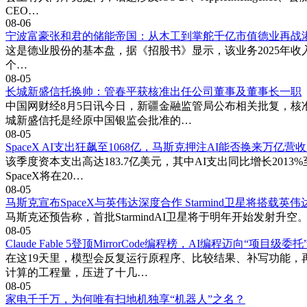
CEO…
08-06
宁波富豪张和君的储能帝国：从木工到掌舵千亿市值德业再战
这是德业股份的基本盘，据《招股书》显示，该业务2025年收入52.1
个…
08-05
长城新盛信托换帅：管春平获核准出任公司董事及董事长一职
中国网财经8月5日讯今日，新疆金融监管局公布相关批复，核
城新盛信托是经原中国银监会批准的…
08-05
SpaceX AI支出狂飙至1068亿，马斯克押注AI能否换来万亿营
该季度资本支出高达183.7亿美元，其中AI支出同比增长201
SpaceX将在20…
08-05
马斯克宣布SpaceX与英伟达深度合作 Starmind卫星将搭载英
马斯克还预告称，首批StarmindAI卫星将于明年开始发射升空。据
08-05
Claude Fable 5登顶MirrorCode编程榜，AI编程迈向“项目级委
在这19天里，模型会反复运行原程序、比较结果、补写功能，再把
计算的工程量，压进了十几…
08-05
家电千千万，为何唯有扫地机独享“机器人”之名？