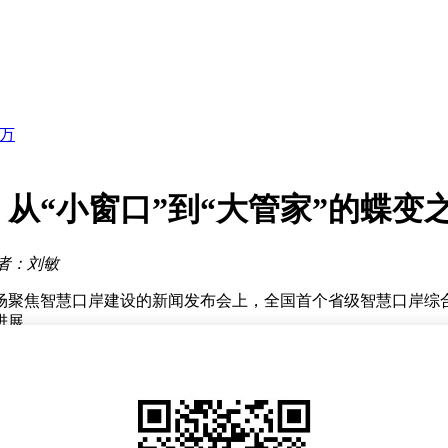
伟达芯片上太空
景仍可期
10日收费运营
态势
2万
 全面拥抱英伟达系统
验
港股
从“小窗口”到“大管家”的蝶变
收？
伟达芯片上太空
者：刘敏
景仍可期
场聚焦智慧口岸建设的新闻发布会上，全国首个省级智慧口岸综
进展。
可见。2015年末，西南地区首个跨境贸易公共服务平台在广西
示，平台服务企业数量已突破3.7万家，日均处理申报业务超1.
部湾港综合调度系统，钦州、北海、防城港三大港区实现航道资源
过闸时间从2分钟压缩至20秒，北部湾港整体通关效率跻身全