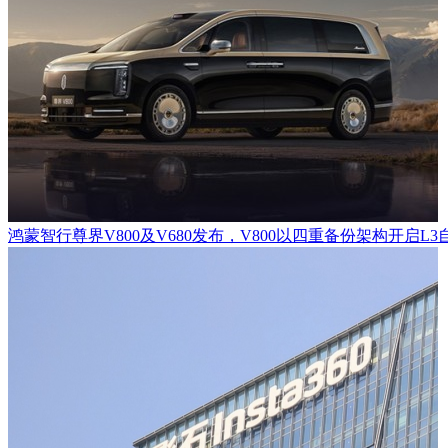
鸿蒙智行尊界V800及V680发布，V800以四重备份架构开启L