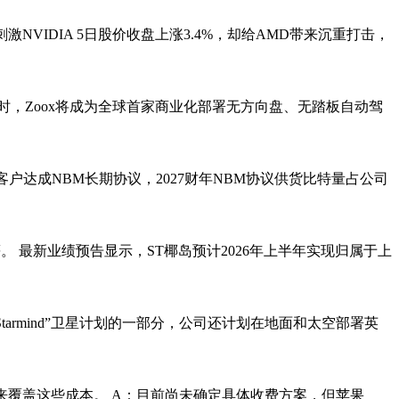
NVIDIA 5日股价收盘上涨3.4%，却给AMD带来沉重打击，
，届时，Zoox将成为全球首家商业化部署无方向盘、无踏板自动驾
户达成NBM长期协议，2027财年NBM协议供货比特量占公司
等。 最新业绩预告显示，ST椰岛预计2026年上半年实现归属于上
tarmind”卫星计划的一部分，公司还计划在地面和太空部署英
loud+来覆盖这些成本。 A：目前尚未确定具体收费方案，但苹果