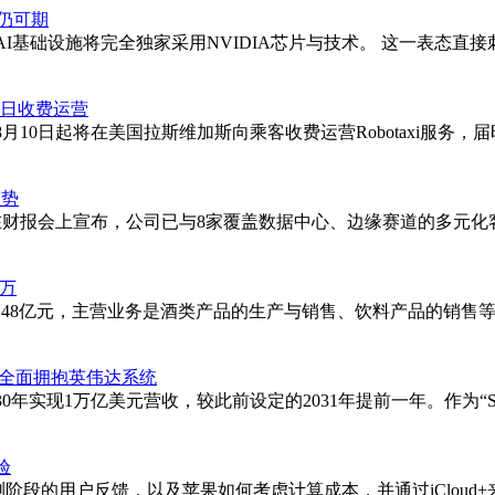
景仍可期
I基础设施将完全独家采用NVIDIA芯片与技术。 这一表态直接刺激
10日收费运营
月10日起将在美国拉斯维加斯向乘客收费运营Robotaxi服务
态势
层在财报会上宣布，公司已与8家覆盖数据中心、边缘赛道的多元化客
2万
本为4.48亿元，主营业务是酒类产品的生产与销售、饮料产品的销售
 全面拥抱英伟达系统
30年实现1万亿美元营收，较此前设定的2031年提前一年。作为“S
验
gence、公测阶段的用户反馈，以及苹果如何考虑计算成本，并通过iC