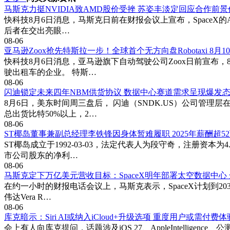
马斯克力挺NVIDIA致AMD股价受挫 苏姿丰淡定回应合作前
快科技8月6日消息，马斯克日前在财报会议上宣布，SpaceX的A
后者在交出亮眼…
08-06
亚马逊Zoox抢先特斯拉一步！全球首个无方向盘Robotaxi 8月
快科技8月6日消息，亚马逊旗下自动驾驶公司Zoox日前宣布，8
驶出租车的企业。 特斯…
08-06
闪迪锁定未来四年NBM供货协议 数据中心赛道需求呈现爆发
8月6日，美东时间周三盘后， 闪迪（SNDK.US）公司管理
总出货比特50%以上，2…
08-06
ST椰岛董事兼副总经理李铁锋因身体暂难履职 2025年薪酬超5
ST椰岛成立于1992-03-03，法定代表人为段守奇，注册资
市公司股东的净利…
08-06
马斯克定下万亿美元营收目标：SpaceX明年部署太空数据中心
在约一小时的财报电话会议上，马斯克表示，SpaceX计划到20
伟达Vera R…
08-06
库克暗示：Siri AI或纳入iCloud+升级选项 重度用户或需付费体
会上有人向库克提问，话题涉及iOS 27、AppleIntelli