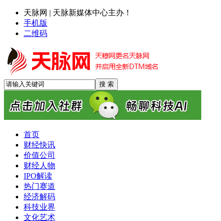
天脉网 | 天脉新媒体中心主办！
手机版
二维码
首页
财经快讯
价值公司
财经人物
IPO解读
热门赛道
经济解码
科技业界
文化艺术