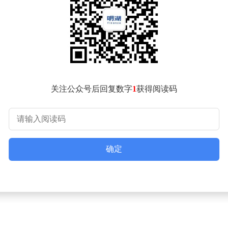
在特斯拉期间深度参与中国销售网络建设，从华南大区总经理到
实现现象级热销，但随着市场回归理性，交付延期、质量瑕疵等细
。
Ultra版）和YU7外，小米计划2026年前推出4-6款新车，
定位25万-30万元中型五座市场，YU7增程版瞄准35万-40万
生产调度提出全新考验。
驱动"的重要信号。宋钢带来的标准化生产方法和供应链微操能力
关注公众号后回复数字
1
获得阅读码
竞争模式。这种转型的阵痛已然显现——当市场不再为"跨界造车
确定