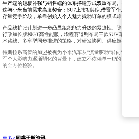
生产端的短板补强与销售端的体系搭建形成双重布局。孔艳双
这与小米当前需求高度契合：SU7上市初期凭借雷军个人IP
存量竞争阶段，单靠创始人个人魅力撬动订单的模式难以为继
产品线扩张计划进一步凸显组织能力升级的紧迫性。除现有SU7（含
行政加长版和GT高性能版，增程赛道则布局三款SUV车型：YU5
术路线、多车型同步推进的策略，对研发协同、供应链管理和
特斯拉系高管的加盟被视为小米汽车从"流量驱动"转向"体系
军个人影响力逐渐弱化的背景下，建立不依赖单一IP的可持续
的全方位检验。
更多
>
同类天脉资讯