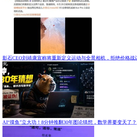
影石CEO刘靖康宣称将重新定义运动与全景相机，拒绝价格战
AI“摸鱼”立大功！8分钟推翻30年图论猜想，数学界要变天了？