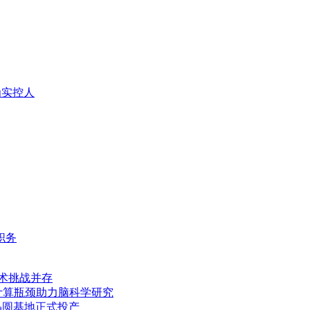
为实控人
职务
技术挑战并存
计算瓶颈助力脑科学研究
学晶圆基地正式投产