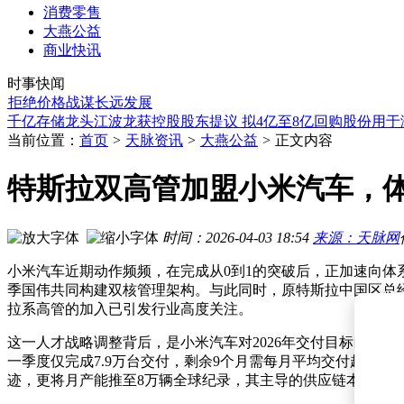
消费零售
移远通信注册资本增至约2.88亿 通信技术领域发展再添新动力
大燕公益
影石CEO刘靖康宣称将重新定义运动与全景相机，拒绝价格战
商业快讯
VC价格强势攀升创四年新高 电解液概念股逆势活跃孚日股份
时事快闻
杠杆资金动向曝光：电网设备等行业受青睐 半导体等行业遭减
绝价格战谋长远发展
AMD与Anthropic深化合作：工程携手加速AI发展，内部广泛应用C
千亿存储龙头江波龙获控股股东提议 拟4亿至8亿回购股份用于
雷军分享小米澎程新车布局图：空间优化，N90转弯半径小引
当前位置：
首页
>
天脉资讯
>
大燕公益
>
正文内容
精准指导高效审批 海伟电子赠锦旗点赞政务暖心服务
金茂服务组织变革再升级：构建13大城市公司二级架构 深耕
特斯拉双高管加盟小米汽车，
BDO立信德豪：香港IPO市场向好 2027年前新股热潮将持续升
移远通信注册资本增至约2.88亿 通信技术领域发展再添新动力
影石CEO刘靖康宣称将重新定义运动与全景相机，拒绝价格战
时间：2026-04-03 18:54
来源：天脉网
小米汽车近期动作频频，在完成从0到1的突破后，正加速向
季国伟共同构建双核管理架构。与此同时，原特斯拉中国区总
拉系高管的加入已引发行业高度关注。
这一人才战略调整背后，是小米汽车对2026年交付目标的严峻挑
一季度仅完成7.9万台交付，剩余9个月需每月平均交付超5.
迹，更将月产能推至8万辆全球纪录，其主导的供应链本土化率