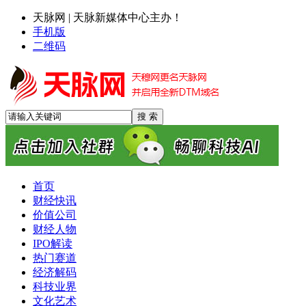
天脉网 | 天脉新媒体中心主办！
手机版
二维码
首页
财经快讯
价值公司
财经人物
IPO解读
热门赛道
经济解码
科技业界
文化艺术