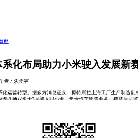
谋长远发展
两连板
持
laude
激励
关注
增值业务破局
体系化布局助力小米驶入发展新
温
谋长远发展
作者：朱天宇
体系化运营转型。据多方消息证实，原特斯拉上海工厂生产制造副
经理孔艳双也于3月初入职小米，负责汽车销售业务，接替原总
战。根据企业披露数据，雷军为小米汽车设定的2026年全年交付量
2万台，产能压力陡增。宋钢的加盟被视为破解这一难题的关键—
超过95%，为特斯拉全球价格战提供了成本优势。