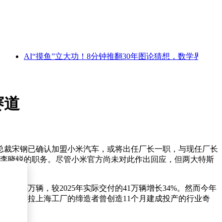
AI“摸鱼”立大功！8分钟推翻30年图论猜想，数学界要变天了
赛道
总裁宋钢已确认加盟小米汽车，或将出任厂长一职，与现任厂长
监李晓锐的职务。尽管小米官方尚未对此作出回应，但两大特斯
为55万辆，较2025年实际交付的41万辆增长34%。然而今年
—这位特斯拉上海工厂的缔造者曾创造11个月建成投产的行业奇