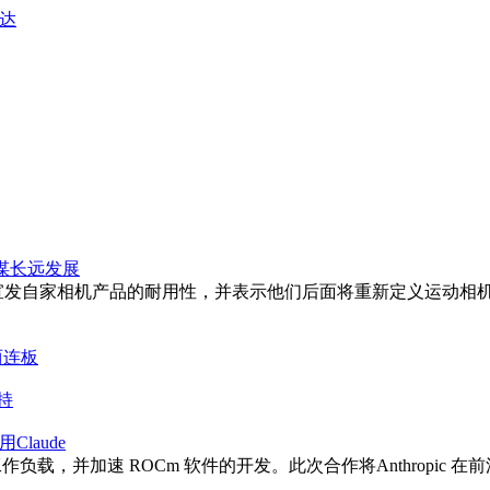
达
谋长远发展
今天在微博宣发自家相机产品的耐用性，并表示他们后面将重新定义运
两连板
持
laude
GPU 的工作负载，并加速 ROCm 软件的开发。此次合作将Anthro