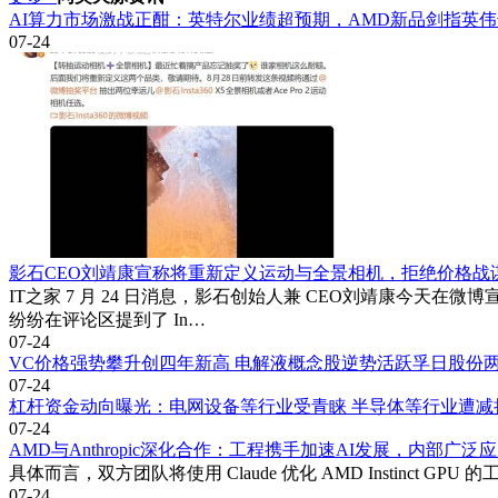
AI算力市场激战正酣：英特尔业绩超预期，AMD新品剑指英伟
07-24
影石CEO刘靖康宣称将重新定义运动与全景相机，拒绝价格战
IT之家 7 月 24 日消息，影石创始人兼 CEO刘靖康
纷纷在评论区提到了 In…
07-24
VC价格强势攀升创四年新高 电解液概念股逆势活跃孚日股份
07-24
杠杆资金动向曝光：电网设备等行业受青睐 半导体等行业遭减
07-24
AMD与Anthropic深化合作：工程携手加速AI发展，内部广泛应用C
具体而言，双方团队将使用 Claude 优化 AMD Instinct 
07-24