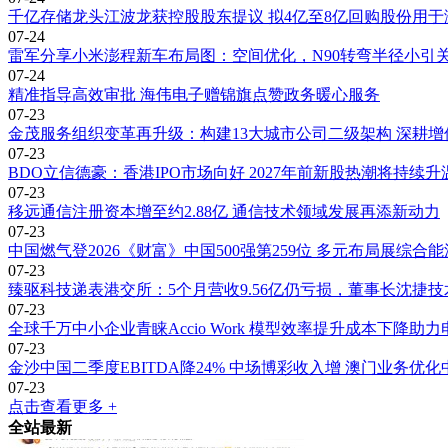
千亿存储龙头江波龙获控股股东提议 拟4亿至8亿回购股份用于
07-24
雷军分享小米澎程新车布局图：空间优化，N90转弯半径小引
07-24
精准指导高效审批 海伟电子赠锦旗点赞政务暖心服务
07-23
金茂服务组织变革再升级：构建13大城市公司二级架构 深耕
07-23
BDO立信德豪：香港IPO市场向好 2027年前新股热潮将持续升
07-23
移远通信注册资本增至约2.88亿 通信技术领域发展再添新动力
07-23
中国燃气登2026《财富》中国500强第259位 多元布局展综合
07-23
臻驱科技递表港交所：5个月营收9.56亿仍亏损，董事长沈捷
07-23
全球千万中小企业青睐Accio Work 模型效率提升成本下降助
07-23
金沙中国二季度EBITDA降24% 中场博彩收入增 澳门业务优
07-23
点击查看更多 +
全站最新