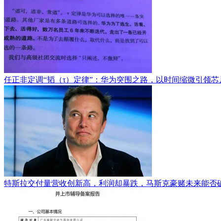
任正非定调“韬（τ）定律”：华为突围之路，以时间缩微引领芯
特斯拉交付量营收创新高，利润却暴跌，马斯克豪赌未来能否