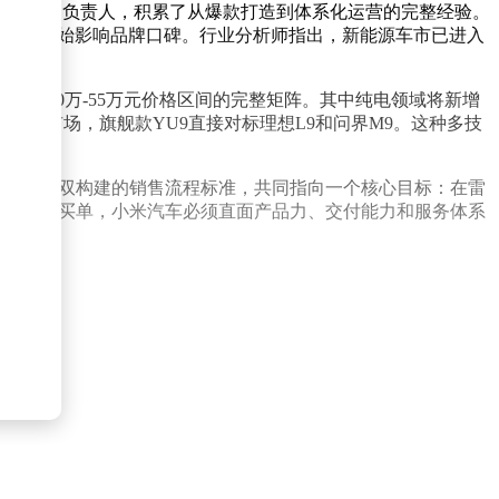
全国销售负责人，积累了从爆款打造到体系化运营的完整经验。
节问题开始影响品牌口碑。行业分析师指出，新能源车市已进入
形成覆盖20万-55万元价格区间的完整矩阵。其中纯电领域将新增
元中大型市场，旗舰款YU9直接对标理想L9和问界M9。这种多技
，与孔艳双构建的销售流程标准，共同指向一个核心目标：在雷
"的故事买单，小米汽车必须直面产品力、交付能力和服务体系