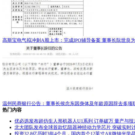
高斯宝电气拟冲刺A股上市：完成IPO辅导备案 董事长阮世良
温州民商银行公告：董事长侯念东因身体及年龄原因辞去多项
热门内容
优必选发布超仿生人形机器人U1系列 订单破万 量产与
北大团队发布全球首款忆阻器神经动力学芯片 突破实时
投资32.8亿历时3年4个月，国内首个12英寸AR微纳光