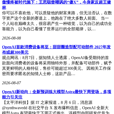
傲慢终被时代抛下：王思聪曾嘲讽的“傻X”，今身家反超王健
在当前全球经济增长乏力的背景下，数字经济展现出强劲的发
林
展势头。人工智能等新一代技术的突破性进展，使数据成为数
你可以不喜欢他，可以质疑他的财富来路，但无法否认，在数
字时代的战略资源。世界数据组织的成立恰逢其时，通过促进
字资产这个全新的赛道上，他跑在了绝大多数人前面。 当一
全球数据资源高效配置，为人工智能发展提供关键支撑，同时
个人站在巅峰太久，很容易产生一种错觉，以为自己的成功全
推动传统产业数字化转型，为全球经济增长开辟新空间。该组
靠能力，以为自己看懂了世界运行的全部规律，以…
织将重点建设国际产业合作机制，消除数据流通壁垒，构建开
放共赢的数字生态。
2026-08-08
北京成为世界数据组织总部所在地，既体现了中国数字经济的
OpenAI首款消费设备将至：甜甜圈造型配可动部件 2027年发
国际影响力，也反映了国际社会对中国数字治理理念的认可。
布或超300美元
中国在数字基础设施建设、电子商务发展和移动支付普及等领
观点网讯：8月7日，据知情人士透露，OpenAI备受期待的首
域取得的成就，为全球数字治理提供了重要参考。随着组织各
款面向消费者的设备将采用独特外形，并配备可动部件，赋予
项工作的逐步展开，预计将在标准制定、技术合作和能力建设
其更鲜明的人格特征，售价可能超过300美元。 因相关工作保
等方面取得实质性进展，为构建数字命运共同体作出积极贡
密而要求匿名的知情人士称，这款产品…
献。
2026-08-07
OpenAI新动向：全新预训练大模型Astra最快下周登场，多项
能力引关注
【太平洋科技】据 IT 之家报道，8 月 6 日，消息源
@synthwavedd 在社交平台 X 发布爆料信息，OpenAI 全新大
模型Astra 有望最快于下周正式推出，该模型内部研发代号为