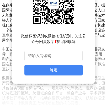
在数字化浪潮席卷全球的背景下，数据鸿沟问题日益凸显。据
国际电信联盟最新统计，截至2024年底，全球仍有约26亿人口
未能接入互联网，这一群体主要集中在发展中国家。这种技术
接入的不平等不仅加剧了南北差距，更成为制约全球南方国家
现代化进程的关键因素。世界数据组织的成立，正是为了构建
一个技术共享、能力共建的合作平台，通过推动数字基础设施
互联互通和技术成果共享，帮助发展中国家提升数据治理与应
微信截图识别或微信按住识别，关注公
用水平。
众号回复数字
1
获得阅读码
中国在数字基础设施建设领域的成就为组织发展提供了重要支
撑。作为全球5G网络规模最大的国家，中国在数字技术应用
和产业发展方面积累了丰富经验。世界数据组织将充分发挥中
国在数字领域的优势，促进会员单位间的技术联合研发和标准
互认，为全球数字均衡发展注入新动能。
确定
数据价值的充分释放是组织成立的另一重要目标。作为新型生
产要素，数据具有高敏感性、可复用性和高流动性等特点，但
其价值实现面临标准不统一、规则碎片化等挑战。世界数据组
织将搭建跨区域、跨领域的合作平台，整合产业界、学术界和
技术社群等各方资源，推动数据标准制定与互认，破解数据流
动障碍，使数据真正成为驱动创新的核心要素。