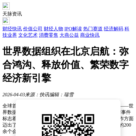
天脉资讯
财经快讯
价值公司
财经人物
IPO解读
热门赛道
经济解码
科
技业界
文化艺术
消费零售
大燕公益
商业快讯
世界数据组织在北京启航：弥
合鸿沟、释放价值、繁荣数字
经济新引擎
2026-04-03
来源：快讯
编辑：瑞雪
全球首个专注于数据发展与治理实践的专业性国际组织——世
界数据组织（WDO）近日在北京宣告成立。这一里程碑事件
标志着国际社会在应对数据领域挑战、推动全球数字合作方面
迈出了重要一步。目前，该组织已吸引来自40多个国家的200
余个会员单位加入，展现出广泛的国际代表性。