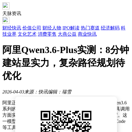
天脉资讯
财经快讯
价值公司
财经人物
IPO解读
热门赛道
经济解码
科
技业界
文化艺术
消费零售
大燕公益
商业快讯
阿里Qwen3.6-Plus实测：8分钟
建站显实力，复杂路径规划待
优化
2026-04-03
来源：快讯
编辑：瑞雪
阿里正式推出新一代大语言模型Qwen3.6-Plus，作为Qwen3.6
系列的首款产品，该模型在编程能力、智能体构建和工具调用
方面实现显著提升，并支持100万上下文窗口的默认配置。这
一模型已适配主流智能体框架，包括OpenClaw、Qwen Code
等工具链，为开发者提供更灵活的集成方案。