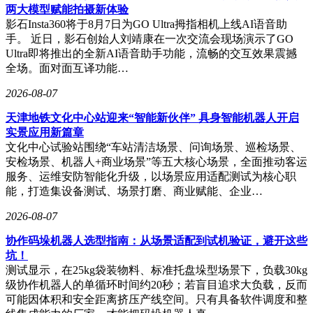
两大模型赋能拍摄新体验
影石Insta360将于8月7日为GO Ultra拇指相机上线AI语音助
手。 近日，影石创始人刘靖康在一次交流会现场演示了GO
Ultra即将推出的全新AI语音助手功能，流畅的交互效果震撼
全场。面对面互译功能…
2026-08-07
天津地铁文化中心站迎来“智能新伙伴” 具身智能机器人开启
实景应用新篇章
文化中心试验站围绕“车站清洁场景、问询场景、巡检场景、
安检场景、机器人+商业场景”等五大核心场景，全面推动客运
服务、运维安防智能化升级，以场景应用适配测试为核心职
能，打造集设备测试、场景打磨、商业赋能、企业…
2026-08-07
协作码垛机器人选型指南：从场景适配到试机验证，避开这些
坑！
测试显示，在25kg袋装物料、标准托盘垛型场景下，负载30kg
级协作机器人的单循环时间约20秒；若盲目追求大负载，反而
可能因体积和安全距离挤压产线空间。只有具备软件调度和整