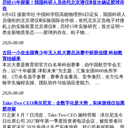
历经15年探索！我国科研人员依托北京谱仪Ⅲ首次确证胶球存
于智能体任务。企业级应用"悟空"已第一时间接入该模型，阿
在
里云百炼平台同步上线相关服务。
8月6日 据新华社 中国科学院高能物理所6日证实，我国科研人
员领衔的北京谱仪Ⅲ实验国际合作组，依托北京正负电子对撞
据研发团队透露，Qwen3.6系列后续将开源更小规模版本，并
机上的实验装置北京谱仪Ⅲ，历经15年实验研究，首次证明一
推出性能更强的旗舰模型Qwen3.6-Max。自Qwen3.5发布以
类全新物质形态——胶球的存在。粒子物…
来，团队已将主力模型全面转向原生多模态架构，致力于构建
能在真实环境中持续感知、推理和行动的智能体系统。
2026-08-08
古田一小在全国青少年无人机大赛总决赛中斩获佳绩 科创教
育结硕果
本次大赛是教育部官方白名单科创赛事，由中国航空学会主
办，以“十年砺翼·津彩未来”为主题，汇集全国8000余所学
校、2万余名选手参赛，赛事含金量高、竞争激烈，全方位考
验学生编程实操、团队协作与临场应变能力。 …
2026-08-08
Take-Two CEO泽尔尼克：全数字化是大势，实体游戏仅似黑
胶存留
IT之家 8 月 7 日消息，Take-Two CEO 施特劳斯 · 泽尔尼克今
日出席公司 2027财年第一季度投资者电话会议，被投资者问
及索尼决定 2028 年停止生产实体游戏，对公司有何影响。 而