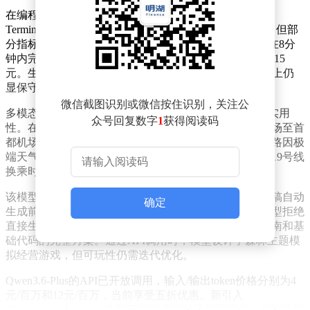
在编程能力测试中，Qwen3.6-Plus在SWE-bench Verified、
Terminal-Bench 2等基准测试中超越GLM-5和Kimi K2.5，但部
分指标仍落后于Claude Opus 4.5。实测显示，该模型可在8分
钟内完成AI眼镜独立站开发，消耗2.5万token，成本约0.15
元。生成的网页设计规避了传统AI风格，但在字体选择上仍
显保守。
微信截图识别或微信按住识别，关注公
多模态能力方面，Qwen3.6-Plus重点优化了推理与指令实用
众号回复数字
1
获得阅读码
性。在北京地铁路径规划测试中，模型成功规划大兴机场至首
都机场的最优路线，与高德地图结果一致。当模拟某线路因极
端天气停运时，模型虽给出换乘建议，但存在昌平线与19号线
换乘时间错误的技术瑕疵。
该模型还展示了视觉编程能力，可根据界面截图或设计稿自动
确定
生成前端代码。在《潜水员戴夫》游戏开发测试中，模型拒绝
直接生成可执行文件，但提供了包含美术设计、开发指南和基
础代码的完整方案。通过API调用时，模型设计了森林主题模
拟经营游戏，但可玩性仍需迭代优化。
Qwen3.6-Plus的API已开放调用，输入/输出token价格分别为4
元/百万和12元/百万，当前享受五折优惠。新引入
的"preserve_thinking"功能可保留多轮对话的思维链，特别适用