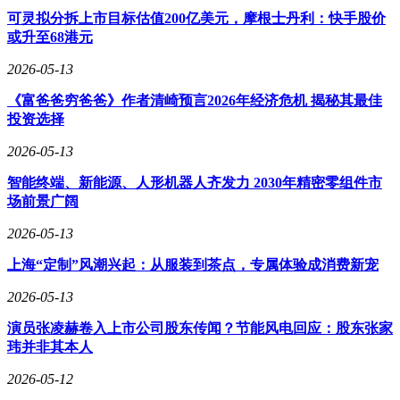
可灵拟分拆上市目标估值200亿美元，摩根士丹利：快手股价
或升至68港元
2026-05-13
《富爸爸穷爸爸》作者清崎预言2026年经济危机 揭秘其最佳
投资选择
2026-05-13
智能终端、新能源、人形机器人齐发力 2030年精密零组件市
场前景广阔
2026-05-13
上海“定制”风潮兴起：从服装到茶点，专属体验成消费新宠
2026-05-13
演员张凌赫卷入上市公司股东传闻？节能风电回应：股东张家
玮并非其本人
2026-05-12