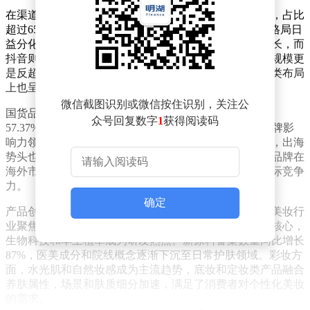
在渠道布局上，线上市场已成为化妆品销售的核心阵地，占比
超过65%，规模达到7200亿元。各电商平台之间的竞争格局日
益分化，淘天平台进入存量竞争阶段，京东保持稳健增长，而
抖音则成为国货品牌的主导平台。拼多多在美妆领域的规模更
是反超快手，显示出下沉市场的巨大潜力。各平台在品类布局
上也呈现出差异化特征，满足了不同消费群体的需求。
微信截图识别或微信按住识别，关注公
国货品牌在市场中的表现尤为抢眼，市场份额攀升至
众号回复数字
1
获得阅读码
57.37%，珀莱雅、毛戈平等品牌凭借卓越的产品力和品牌影
响力领跑市场。国货品牌不仅在国内市场占据主导地位，出海
势头也十分强劲，出口额持续攀升。花西子、珀莱雅等品牌在
海外市场的声量大幅增长，展现了中国化妆品品牌的国际竞争
力。
确定
产品创新是推动化妆品市场发展的重要动力。2025年，美妆行
业聚焦功效细分与剂型创新，护肤领域以抗老和修护为核心，
生物科技和本土植萃成为研发热点。新原料备案数量同比增长
87%，医美成分和院线概念逐渐下沉至日常护肤领域。彩妆方
面，水光肌和自然妆感成为主流趋势，底妆和定妆类产品融合
养肤属性，场景和肤质细分加速，满足了消费者对个性化美妆
的需求。