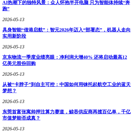
AI热潮下的独特风景：众人怀抱半开电脑 只为智能体持续“奔
消费需求的两极化趋势日益明显，大众平价和高端升级成为市
跑”
场两大主流。功效和性价比成为消费者选择化妆品的核心诉
求。国妆的核心用户群体集中在25-34岁，三线城市成为主要
2026-05-13
消费阵地。同时，男性消费渗透加速，局部护理精细化需求凸
具身智能“借港启航”：智元2026年迈入“部署态”，机器人走向
显，为化妆品市场带来了新的增长点。
实用新阶段
营销端的革新也为化妆品行业的发展注入了新的活力。抖音、
2026-05-13
快手等平台利用AI技术赋能全域经营，小红书则强化了种草
生态，为品牌提供了更精准的营销渠道。国货品牌主打精准护
京东物流一季度业绩亮眼：净利润大增40% 还将启动最高12
肤、东方美学和妆养一体等概念，通过线上线下联动的主流模
亿美元股份回购
式，提升了品牌影响力和市场占有率。
2026-05-13
展望2026年，中国化妆品市场将围绕SPOT模型展开新的发展
趋势。品牌将深耕精准细分赛道，争夺团标定义权，以差异化
从被“卡脖子”到自主可控：中国如何用铼托起航空工业的蓝天
成分构建技术壁垒。户外彩妆热潮将兴起，成为全新的增长
梦想？
极。妆养深度融合将成为主流趋势，前沿科技将提升产品功效
2026-05-13
和使用体验。量效次抛市场规模将超过40亿元，且高端化趋势
凸显，为新品牌和腰部品牌提供了突围机会。整体来看，中国
东莞首富张寓帅押注算力赛道，鲸吞供应商再揽百亿单，千亿
化妆品行业将呈现科技赋能、场景延伸、需求精细化的核心特
市值梦能否成真？
征，行业创新与竞争将更加多元。
2026-05-13