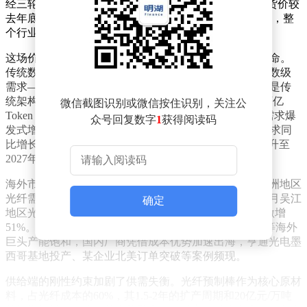
经三轮调价才最终成交，涨幅达60%。普通单模光纤现货价较
去年底激增400%，高端特种光纤价格更是突破历史峰值，整
个行业陷入前所未有的量价齐升周期。
这场价格异动的根源，可追溯至2025年爆发的AI算力革命。
传统数据中心向AI超算中心的转型，催生出对光纤的指数级
需求——单个万卡GPU集群需要十万级光纤连接，用量是传
统架构的5-10倍。全球AI大模型日均调用量已突破140万亿
微信截图识别或微信按住识别，关注公
Token，较2024年增长超千倍，直接带动数据中心互联需求爆
众号回复数字
1
获得阅读码
发式增长。CRU预测显示，2025年全球数据中心光纤需求同
比增长75.9%，AI相关需求占比将从2024年的不足5%跃升至
2027年的35%。
海外市场同样成为重要增长极。北美、拉美、中东、非洲地区
光纤需求集体爆发，南京海关数据显示，2026年前两个月吴江
确定
地区光缆出口额同比增长69.3%，头部企业海外订单量激增
51%。北美CSP数据中心供应链出现松动，康宁、藤仓等海外
巨头产能饱和，国内厂商凭借成本优势加速出海，亨通光电墨
西哥基地投产、某企业北美订单突破等案例频现。
供给端的刚性约束加剧了供需失衡。光纤预制棒作为核心原材
料，占光纤成本的60%，其1.5-2年的扩产周期和20亿元/万吨