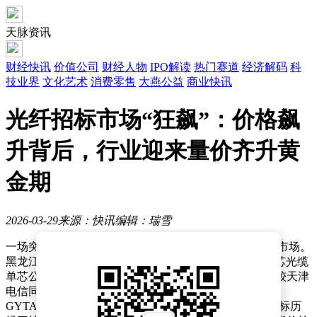
天脉资讯
财经快讯
价值公司
财经人物
IPO解读
热门赛道
经济解码
科
技业界
文化艺术
消费零售
大燕公益
商业快讯
光纤招标市场“狂飙”：价格飙
升背后，行业迎来量价齐升黄
金期
2026-03-29
来源：快讯
编辑：瑞雪
一场突如其来的光纤招标价格风暴，正在席卷国内通信市场。
黑龙江电信最新公布的应急采购公告显示，G.652.D 24芯光缆
单芯公里含税价飙升至130元，较四个月前暴涨178%，较天津
电信同期招标价更是高出239%。这并非个例，广东电信
GYTA-24芯光缆价格在两个月内实现翻倍，重庆电信招标历