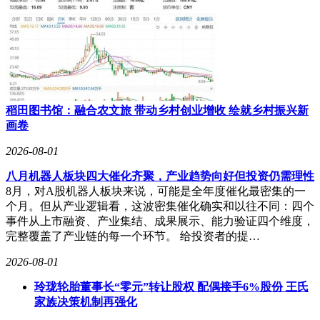
配套环节同步分享行业盛宴。MPO插芯、高密度连接器等适
配800G/1.6T高速模块的器件需求激增，源杰科技、仕佳光子
等相关企业有望受益。这场由AI算力引发的光纤革命，正在
重塑全球通信产业链格局，从预制棒生产到特种光纤制造，从
数据中心互联到海外出口，每个环节都在经历着前所未有的变
革与机遇。
稻田图书馆：融合农文旅 带动乡村创业增收 绘就乡村振兴新
画卷
2026-08-01
八月机器人板块四大催化齐聚，产业趋势向好但投资仍需理性
8月，对A股机器人板块来说，可能是全年度催化最密集的一
个月。但从产业逻辑看，这波密集催化确实和以往不同：四个
事件从上市融资、产业集结、成果展示、能力验证四个维度，
完整覆盖了产业链的每一个环节。 给投资者的提…
2026-08-01
玲珑轮胎董事长“零元”转让股权 配偶接手6%股份 王氏
家族决策机制再强化