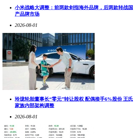
的投资门槛，形成天然产能壁垒。全球主要供应商康宁、藤仓
小米战略大调整：前两款剑指海外品牌，后两款转战国
2025年二季度已满产，且2028年前无新增产能计划，甚至开始
产品牌市场
从中国采购预制棒。国内四大厂商光棒产能合计4.8万吨/年，
即便通过流程优化提升10%-15%产量，仍难以填补1.38亿芯公
2026-08-01
里的全球缺口，预计2027年缺口率将进一步扩大至16.7%。
价格传导机制在产业链各环节清晰显现。普通单模光纤价格从
20元/芯公里飙升至105元，G.654.E特种光纤达240-260元/芯公
里，空芯光纤价格更是突破2.5万元/芯公里。由于预制棒成本
固定在35元/芯公里，价格上涨部分直接转化为毛利，单芯公
里毛利有望从行业底部的6元跃升至110元，增幅超17倍。长
飞、亨通等光棒自给率超70%的头部企业，将充分享受这轮价
格红利。
资本市场已提前反应这场行业变局。2025年12月以来，光纤光
缆板块指数强势上扬，长飞光纤市值创历史新高，通鼎互联、
玲珑轮胎董事长“零元”转让股权 配偶接手6%股份 王氏
特发信息等多股涨停。海外市场同样表现活跃，Lumentum收
家族内部架构调整
涨10%续创纪录，康宁、Coherent等光通信龙头集体跟涨。这
种景气红利并非均匀分布，光纤预制棒环节凭借技术壁垒和利
2026-08-01
润优势成为最大赢家，G.657系列、空芯光纤等特种产品因适
配AI数据中心、无人机等高端场景，展现出更强的盈利弹
性。