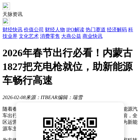
天脉资讯
财经快讯
价值公司
财经人物
IPO解读
热门赛道
经济解码
科
技业界
文化艺术
消费零售
大燕公益
商业快讯
2026年春节出行必看！内蒙古
1827把充电枪就位，助新能源
车畅行高速
2026-02-08
来源：ITBEAR
编辑：瑞雪
随着春节假期的脚步日益临近，内蒙古地区积极应对新能源汽
车出行高峰，提前布局高速公路充电设施保障工作。目前，全
区运营中的高速公路服务区已累计配备充电枪1827支，为新能
源车主长途出行提供坚实保障。