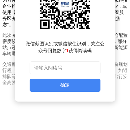
为方便车主精准定位充电站点，内蒙古交通部门联合多家科技
企业推出多元化查询服务。通过高德地图、百度地图APP，或
使用"蒙马充电""e路畅通"微信小程序，驾驶人可实时查看服
务区充电桩分布、使用状态及导航路线，有效避免"里程焦
虑"。
此次充电设施升级覆盖全区主要交通干线服务区，充电枪配置
密度较去年同期提升35%。每处服务区均配备快充设备，部分
微信截图识别或微信按住识别，关注公
站点还增设了移动充电车作为应急保障，确保春节期间新能源
众号回复数字
1
获得阅读码
车辆通行顺畅。
交通部门提醒，春节返乡高峰期间，建议新能源车主提前规划
行程，通过上述平台查询沿途充电设施情况，错峰充电。如遇
排队等待，可就近选择下高速至城区充电站补能，确保出行安
全高效。
确定