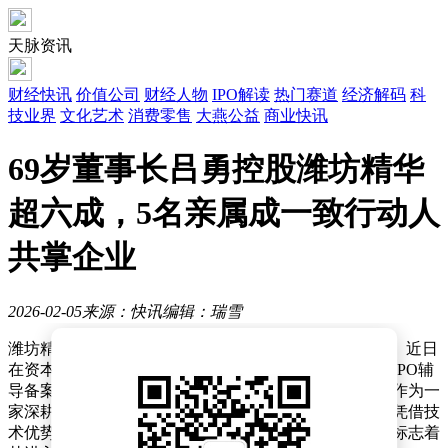
天脉资讯
财经快讯
价值公司
财经人物
IPO解读
热门赛道
经济解码
科
技业界
文化艺术
消费零售
大燕公益
商业快讯
69岁董事长吕勇控股潍坊精华
超六成，5名亲属成一致行动人
共掌企业
2026-02-05
来源：快讯
编辑：瑞雪
潍坊精华粉体科技股份有限公司（以下简称“潍坊精华”）近日
在资本市场迈出重要一步，已完成向山东证监局提交的IPO辅
导备案，计划登陆北交所，由财达证券担任辅导机构。作为一
家深耕定制化超细粉体制备设备领域的企业，潍坊精华凭借技
术优势于2025年10月成功挂牌新三板，此次冲刺北交所标志着