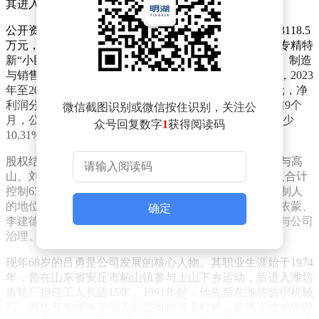
其进入新的发展阶段。
公开资料显示，潍坊精华成立于2000年10月，注册资本3118.5
万元，法定代表人吕勇同时担任公司董事长。作为国家专精特
新“小巨人”企业，公司专注于超细粉体制备设备的研发、制造
与销售，产品广泛应用于多个工业领域。根据财务数据，2023
年至2024年，公司分别实现营业收入2.15亿元和2.28亿元，净
利润分别为3651.05万元和3564.67万元。不过，2025年前9个
微信截图识别或微信按住识别，关注公
月，公司营收同比下降2.08%至1.37亿元，净利润同比减少
众号回复数字
1
获得阅读码
10.31%至1989.62万元，业绩波动引发市场关注。
股权结构方面，吕勇直接持有公司44.88%股份，并通过与高
山、刘秀岚、吕依蒙、李建德、毕延新等5名一致行动人合计
控制63.78%的表决权，巩固了其作为控股股东和实际控制人
的地位。其中，高山与毕延新为吕勇妹夫，刘秀岚、吕依蒙、
确定
李建德分别为其弟妹、侄女及大舅子，家族成员深度参与公司
治理。
现年68岁的吕勇是公司发展的核心人物。其职业生涯始于1974
年，曾在山东省安丘市柘山镇参与上山下乡运动，后进入潍坊
齿轮厂担任工人长达15年。1991年起，他先后在潍坊纺织机械
厂、潍坊开发区海蓝明工业公司担任工程师，积累了技术管理