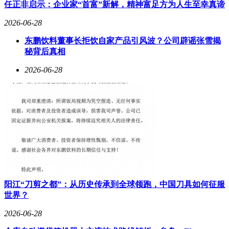
经验。1996年，吕勇创立即墨市潍坊精华工程有限责任公司并
任正非启示：企业家“首富”新解，精神富足方为人生至幸真谛
出任董事长兼总经理，逐步奠定创业基础。2000年，他回归安
2026-06-28
丘市创立潍坊精华工程设备厂，后通过改制推动公司发展，并
陆续担任精华有限、达利尔、精华装备、精华动力等多家企业
东鹏饮料董事长拒饮自家产品引风波？公司辟谣张雪揭
的董事长或总经理职务，形成覆盖设备制造、动力系统等领域
秘背后真相
的产业布局。
2026-06-28
阳江“刀剪之都”：从历史传承到全球领跑，中国刀具如何征服
世界？
2026-06-28