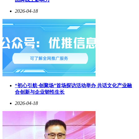
从资源勘探到技术开发，从生态保护到金融战略，这座海底金
2026-04-18
矿的发现正在引发连锁反应。它既考验着我国深海工程技术的
创新能力，也检验着资源开发与环境保护的平衡智慧，更关乎
国家金融安全的战略布局。当采矿平台的灯光照亮深海矿床
时，照亮的不仅是沉睡千年的黄金宝藏，更是一个大国向深蓝
进发的雄心壮志。
“初心引航·创聚场”首场探访活动举办 共话文化产业融
合创新与企业韧性生长
2026-04-18