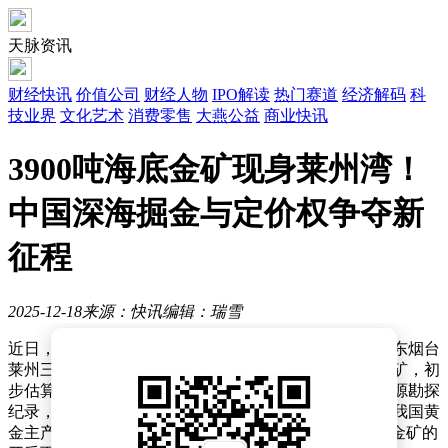
天脉资讯
财经快讯
价值公司
财经人物
IPO解读
热门赛道
经济解码
科
技业界
文化艺术
消费零售
大燕公益
商业快讯
3900吨海底金矿现身莱州湾！
中国深海掘金与定价权争夺新
征程
2025-12-18
来源：快讯
编辑：瑞雪
近日，一则关于海底黄金储量的消息引发广泛关注：山东烟台
莱州三山岛北部海域被证实蕴藏亚洲最大规模的海底金矿，初
步估算储量达3900吨。这一发现不仅刷新了我国黄金资源勘探
纪录，更可能对全球黄金产业格局产生深远影响。作为我国黄
金主产区之一，烟台"中国金都"的称号或将因这座海底金矿的