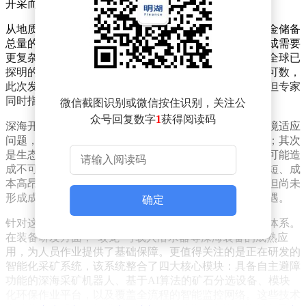
开采而更具分量。
从地质勘探数据来看，3900吨的储量相当于我国现有黄金储备
总量的四分之一以上。与陆地矿床相比，海底金矿的形成需要
更复杂的地质运动条件，其赋存环境也更为特殊。目前全球已
探明的海底金属矿床中，黄金储量超过千吨的矿区屈指可数，
此次发现无疑将我国黄金资源开发推向新的战略高度。但专家
同时指出，海底采矿面临的技术挑战远超陆地作业。
微信截图识别或微信按住识别，关注公
众号回复数字
1
获得阅读码
深海开采的复杂性主要体现在三个方面：首先是极端环境适应
问题，海水腐蚀性和高压环境对设备材料提出严苛要求；其次
是生态保护压力，海底生态系统脆弱，任何开采活动都可能造
成不可逆影响；最后是作业效率限制，深海作业窗口期短、成
本高昂。尽管澳大利亚、加拿大等国已开展相关试验，但尚未
形成成熟的技术体系，这为我国实现技术突破提供了机遇。
确定
针对这些挑战，我国科研团队已构建起完整的技术攻关体系。
在装备研发方面，"蛟龙"号载人潜水器等深海装备的成熟应
用，为人员作业提供了基础保障。更值得关注的是正在研发的
智能化采矿系统，该系统整合了四大核心模块：具备自主避障
功能的深海采矿机器人、基于AI算法的矿石分选设备、模块
化环保作业平台，以及覆盖全流程的智能监控网络。这些技术