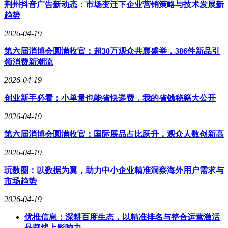
突破将使开采效率提升30%以上，同时将生态扰动控制在最低
荆州抖音广告新动态：市场变迁下企业营销策略与技术发展新
水平。
趋势
在环境保护领域，科研团队创新性地开发了生物修复技术。通
2026-04-19
过在采矿区域投放特定微生物菌群，可加速重金属离子的沉淀
第六届消博会圆满收官：超30万观众共襄盛举，386件新品引
固化，配合人工珊瑚礁重建技术，能在较短时间内恢复海底生
领消费新潮流
态功能。实验室数据显示，该技术可使受影响区域的生物多样
性恢复周期缩短60%，为可持续开采提供了技术支撑。
2026-04-19
黄金定价权的争夺是这场资源发现背后的深层博弈。当前全球
创业新手必看：小单量也能省快递费，我的省钱秘籍大公开
黄金市场仍由伦敦金银市场协会和纽约商品交易所主导定价机
制，但随着中国黄金产量连续多年位居世界首位，市场话语权
2026-04-19
正在悄然转移。3900吨黄金的发现，相当于为我国增加了超过
第六届消博会圆满收官：国际展品占比跃升，观众人数创新高
1500亿元的战略储备价值，这为推动人民币黄金定价机制改革
提供了重要筹码。
2026-04-19
要实现定价权突破，需在三个维度持续发力：一是加快上海黄
玩数圈：以数据为翼，助力中小企业精准洞察海外用户需求与
金交易所国际化进程，吸引更多境外机构参与交易；二是扩大
市场趋势
人民币计价的黄金期货合约规模，提升价格发现功能；三是优
化国家黄金储备结构，建立"实物储备+金融衍生品"的多元体
2026-04-19
系。值得注意的是，海底金矿开发周期通常需要8-15年，其市
优推信息：深耕百度生态，以精准排名与整合运营激活
场影响将呈现渐进式释放特征。
品牌线上影响力