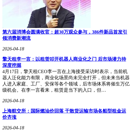
第六届消博会圆满收官：超30万观众参与，386件新品首发引
领消费新潮流
2026-04-18
擎天租李一言：以租赁叩开机器人商业化之门 后市场潜力待
深度挖掘
4月17日，擎天租CEO李一言在上海接受采访时表示，当前机
器人泛化能力有限，商业化场景尚未完全打开，但未来当机器
人进入家庭、工厂、安保等各个领域，后市场体系将催生万亿
级机会。在李一言看来，租赁是当下的入口，但…
2026-04-18
上海航交所：国际燃油价回落 干散货运输市场各船型租金运
价齐涨
2026-04-18