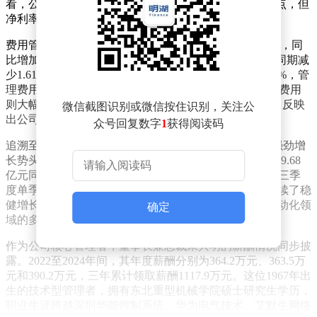
看，公司毛利率为29.27%，较上年同期下降1.75个百分点，但
净利率提升至13.64%，同比增加0.19个百分点。
费用管控方面，公司前三季度期间费用总额为52.29亿元，同
比增加6.26亿元，但期间费用率下降至16.51%，较上年同期减
少1.61个百分点。具体构成中，销售费用同比减少22.16%，管
理费用增长17.38%，研发费用投入增幅达35.74%，财务费用
则大幅下降224.11%。这种"有增有减"的费用结构调整，反映
微信截图识别或微信按住识别，关注公
出公司在优化运营效率与加大技术投入之间的平衡策略。
众号回复数字
1
获得阅读码
追溯至今年8月发布的半年报数据，公司上半年已展现强劲增
长势头：营业收入205.09亿元同比增长26.73%，净利润29.68
亿元同比增长40.15%。对比半年度与前三季度数据，第三季
度单季实现营业收入111.54亿元，净利润12.86亿元，延续了稳
健增长态势。这种持续向好的业绩表现，与其在工业自动化领
确定
域的多元化布局密切相关。
作为公司核心管理者，董事长兼总裁朱兴明的薪酬情况同步披
露。2022至2024年间，其年度薪酬分别为364.2万元、363.5万
元和390.2万元，三年累计领取薪酬1117.9万元。这位1967年出
生的技术型管理者，拥有东北重型机械学院硕士研究生学历，
职业生涯跨越深圳华能控制系统、华为电气技术、艾默生网络