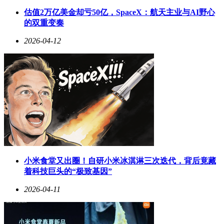
能源等知名企业，自2003年汇川技术创立以来始终担任掌舵人
估值2万亿美金却亏50亿，SpaceX：航天主业与AI野心
角色，目前还兼任公司法人股东深圳市汇川投资有限公司执行
的双重变奏
董事。
2026-04-12
公开资料显示，这家成立于2003年的高新技术企业，总部坐落
于深圳市龙华区观湖街道，2010年成功登陆创业板。公司业务
覆盖工业自动化全产业链，产品矩阵包括变频器、伺服系统、
PLC/HMI等核心部件，以及工业机器人整机产品。在新能源
领域，其电驱与电源系统已进入多家主流车企供应链；轨道交
通板块的牵引与控制系统，则广泛应用于城市地铁、轻轨等公
共交通项目。这种"工业自动化+新能源+轨道交通"的三轮驱动
模式，构成了公司持续增长的坚实基础。
小米食堂又出圈！自研小米冰淇淋三次迭代，背后竟藏
着科技巨头的“极致基因”
2026-04-11