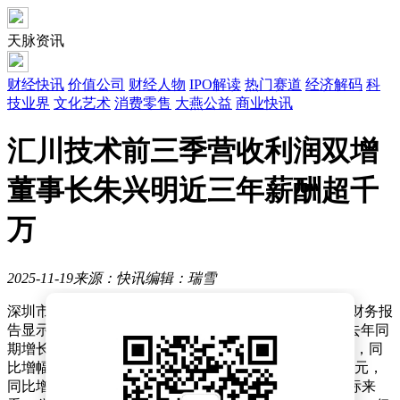
天脉资讯
财经快讯
价值公司
财经人物
IPO解读
热门赛道
经济解码
科
技业界
文化艺术
消费零售
大燕公益
商业快讯
汇川技术前三季营收利润双增
董事长朱兴明近三年薪酬超千
万
2025-11-19
来源：快讯
编辑：瑞雪
深圳市汇川技术股份有限公司近日披露的2025年三季度财务报
告显示，公司前三季度实现营业总收入316.63亿元，较去年同
期增长24.67%；归属于母公司股东的净利润达42.54亿元，同
比增幅26.84%。扣除非经常性损益后的净利润为38.88亿元，
同比增长24.03%，基本每股收益1.58元。从盈利质量指标来