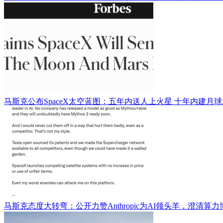
马斯克公布SpaceX太空蓝图：五年内送人上火星 十年内建月
马斯克态度大转弯：公开力赞Anthropic为AI领头羊，澄清算