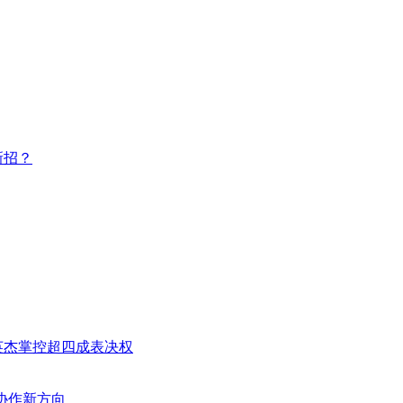
新招？
长洪英杰掌控超四成表决权
协作新方向