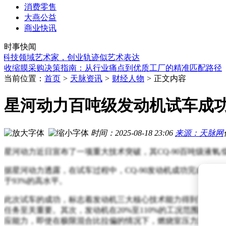
消费零售
大燕公益
魔镜洞察赋能零售行业：精准把握消费需求，助力品牌高效决
商业快讯
海尔旗下青岛海尔绿色能源在吉林成立新能源新公司 注册资本5
时事快闻
希音国际控股获证监会备案通知书 拟发行超3.4亿股赴港上市
技领域艺术家，创业轨迹似艺术表达
收缩膜采购决策指南：从行业痛点到优质工厂的精准匹配路径
马斯克再放豪言：未来十年送数万人上月球，火星计划也加速
当前位置：
首页
>
天脉资讯
>
财经人物
>
正文内容
MiniMax获160亿港元融资 闫俊杰零薪酬领航 4%股份激励团队
马斯克勾勒太空新愿景：数年内载人登月登火 十年内月球建城
星河动力百吨级发动机试车成
X平台社区笔记功能更新：主动推送纠错信息，社交App信任
招银国际高管跟投屹唐半导体，6年投资回报率超25倍，100万变
2600万桶原油采购背后：中国逆周期操作，筑牢能源安全防线
时间：2025-08-18 23:06
来源：天脉网
魔镜洞察赋能零售行业：精准把握消费需求，助力品牌高效决
海尔旗下青岛海尔绿色能源在吉林成立新能源新公司 注册资本5
星河动力近日宣布了一项重大技术突破，其CQ-90百吨级液
据星河动力透露，在试车过程中，CQ-90发动机成功完成了
于93%的高水平。
此次试车的成功，标志着发动机三大核心技术能力得到了充分
任务至关重要。其次，发动机在20%至110%的工况范围内
应能力，即使在极限混合比拉偏的情况下，燃烧室压力波动也小