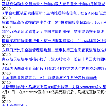
马斯克勾勒太空新愿景：数年内载人登月登火 十年内月球建城
07-10
X平台社区笔记功能更新：主动推送纠错信息，社交App信任
07-10
招银国际高管跟投屹唐半导体，6年投资回报率超25倍，100万变
07-10
2600万桶原油采购背后：中国逆周期操作，筑牢能源安全防线
07-10
魔镜洞察赋能零售行业：精准把握消费需求，助力品牌高效决
07-10
东风日产汽车金融管理层焕新：董事长等三名高管获监管核准
07-10
商业航天板块午后强势拉升，近30股涨停，长征十号乙火箭回
07-10
AI算力迈向商业化新阶段 科创芯片ETF易方达年内规模激增领
07-10
中国用电量激增背后：AI、新能源与民生共绘发展新画卷
07-10
从指责到盛赞：马斯克态度180度大转弯，力挺Anthropic成A
2月13日，在Anthropic宣布300亿美元融资后，马斯克直接
再…
07-10