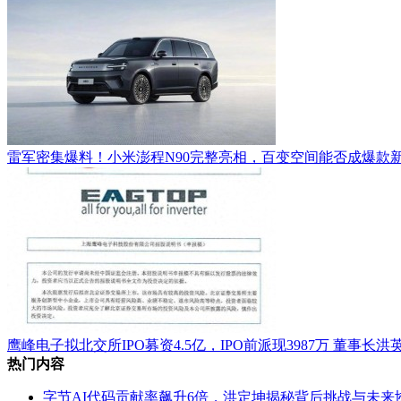
雷军密集爆料！小米澎程N90完整亮相，百变空间能否成爆款
鹰峰电子拟北交所IPO募资4.5亿，IPO前派现3987万 董事
热门内容
字节AI代码贡献率飙升6倍，洪定坤揭秘背后挑战与未来