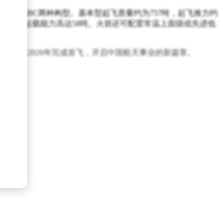
型和CBC两种构型。基本型起飞质量约为757吨，起飞推力约
0吨，LEO运载能力高达58吨。火箭还可配置常温上面级或先进低
有望在2026年完成首飞，开启中国航天事业的新篇章。