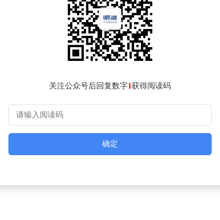
新方案概览。该火箭采用直径4.5米的大型模块化设计，分为基本
CBC构型则更为强大，起飞重量达到约1950吨，起飞推力约273
。
体运载火箭的研制工作加速推进奠定了坚实基础，预示着该火箭
关注公众号后回复数字
1
获得阅读码
确定