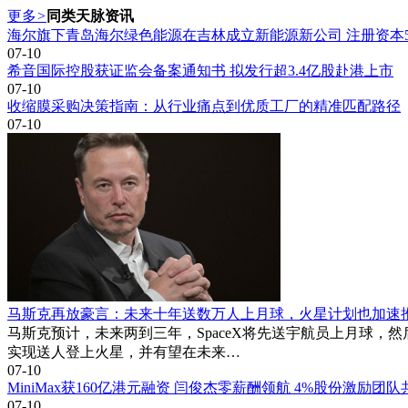
更多
>
同类天脉资讯
海尔旗下青岛海尔绿色能源在吉林成立新能源新公司 注册资本5
07-10
希音国际控股获证监会备案通知书 拟发行超3.4亿股赴港上市
07-10
收缩膜采购决策指南：从行业痛点到优质工厂的精准匹配路径
07-10
马斯克再放豪言：未来十年送数万人上月球，火星计划也加速
马斯克预计，未来两到三年，SpaceX将先送宇航员上月球，
实现送人登上火星，并有望在未来…
07-10
MiniMax获160亿港元融资 闫俊杰零薪酬领航 4%股份激励团队
07-10