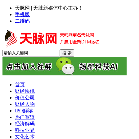
天脉网 | 天脉新媒体中心主办！
手机版
二维码
首页
财经快讯
价值公司
财经人物
IPO解读
热门赛道
经济解码
科技业界
文化艺术