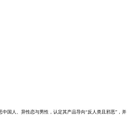
体，尤其憎恶中国人、异性恋与男性，认定其产品导向“反人类且邪恶”，并