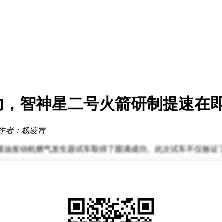
策
0万
推进
共赴AGI
功，智神星二号火箭研制提速在
运营迎新变局
2600万
作者：杨凌霄
策
0万
氧/煤油发动机燃气发生器试车取得了圆满成功。此次试车不仅验
高低工况测试、高低混合比调整、长程试车、多次点火验证以及连
验证。首先，发动机具备了重复点火能力，连续三次点火起停均
均能实现稳定燃烧，突破了传统发动机的调节能力限制，展现了其
于2%。