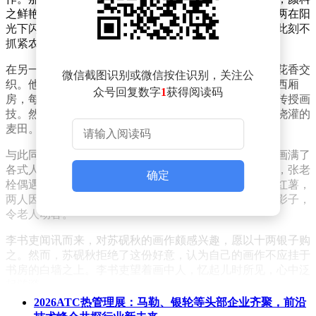
之鲜艳远超家中染布的靛蓝。此时，管家递给画师的银两在阳
光下闪耀，刺痛了他的眼，手中的锄头仿佛提醒他，若此刻不
抓紧农时，秋来将无以为继。
在另一侧，李书吏的书院里，石榴树新芽初绽，墨香与花香交
微信截图识别或微信按住识别，关注公
织。他从京城画商处得来的王冕荷花图，被精心安置在西厢
众号回复数字
1
获得阅读码
房，每日清晨，他必对着画作细细品味，对新来的学徒传授画
技。然而，学徒的心思似乎并不在此，他心系家中亟待浇灌的
麦田。
与此同时，苏砚秋隐匿于破庙之中，以糙米为食，墙上画满了
各式人物，从货郎到纺线的妇人，无不栩栩如生。一次，张老
确定
栓偶遇避雨的苏砚秋，见他烧着未完成的画作，递上烤红薯，
两人因画结缘。苏砚秋以炭条在地上画出张老栓笔直的影子，
令老人动容。
李书吏闻讯而来，对苏砚秋的画作颇感兴趣，愿以十两银子购
之。然而，苏砚秋拒绝了这份好意，认为自己的画作不应挂于
书房的白墙之上。李书吏望着画中人，忆起儿时所见，心中泛
起涟漪。
2026ATC热管理展：马勒、银轮等头部企业齐聚，前沿
夏季洪水肆虐，张老栓的庄稼毁于一旦。他背柴路过李府，意