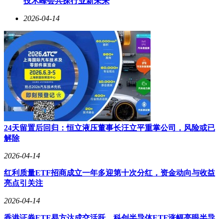
技术峰会共探行业新未来
外发现自己的形象被苏砚秋绘于大门之外，画中人物脊梁笔
直，手中的秧苗化作荷花，引来众人赞叹。张老栓羞涩逃离，
2026-04-14
心中五味杂陈。
苏砚秋的健康每况愈下，他开始咳血，却仍坚持作画。他将最
后的画作铺展，让讨饭的孩子参与其中，笑声回荡在破庙之
中。秋收时节，张老栓在乱葬岗发现新坟，坟前插着半截画
笔，心中涌起莫名的哀伤。
李书吏的书房中，最终挂上了一幅工笔花鸟画，孔雀开屏，栩
栩如生。然而，他时常想起苏砚秋的那些画作，以及画师眼中
如流星般短暂而耀眼的光芒。
24天留置后回归：恒立液压董事长汪立平重掌公司，风险或已
冬至时分，雪花飘落，张老栓的小孙子在墙上涂鸦，画出爷爷
解除
劳作的模样，线条虽稚嫩，却充满了纯真与爱意。张老栓看着
画中笔直的自己，思绪飘回那个雪天，苏砚秋为他画下的影
2026-04-14
子。此刻，灶火熊熊，祖孙俩的影子映在墙上，仿佛一幅未完
红利质量ETF招商成立一年多迎第十次分红，资金动向与收益
成的画，诉说着岁月的温情与坚韧。
亮点引关注
2026-04-14
香港证券ETF易方达成交活跃，科创半导体ETF涨幅亮眼半导