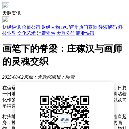
天脉资讯
财经快讯
价值公司
财经人物
IPO解读
热门赛道
经济解码
科
技业界
文化艺术
消费零售
大燕公益
商业快讯
画笔下的脊梁：庄稼汉与画师
的灵魂交织
2025-08-02
来源：天脉网
编辑：瑞雪
在偏远的村落中，张老栓的身影如同被岁月压弯的老松，日复
一日地在田间劳作。惊蛰时节，他踏着融雪的泥泞，裤脚沾着
化作的冰水，心中只有那几亩薄田、几只下蛋的母鸡，以及简
单纯真的孩子。
村头地主家的寿宴热闹非凡，唢呐声声传入田间。张老栓直起
身，擦去汗水，瞥见地主少爷身着华服，正欣赏着新挂的画
作。那画中的山水让他似曾相识，却又难以言喻其不同，颜料