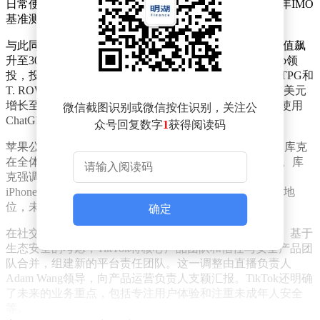
日常使用场景，谷歌对其进行了加速优化，导致在2025年IMO
基准测试中仅达到铜牌水平。
与此同时，OpenAI宣布成功筹集83亿美元资金，公司估值飙
升至3000亿美元。此次融资由Dragoneer Investment Group领
投，投资金额高达28亿美元，其他参与者还包括黑石、TPG和
T. ROWE。OpenAI的年度经常性收入已从6月份的100亿美元
增长至130亿美元，预计到年底将超过200亿美元。付费使用
微信截图识别或微信按住识别，关注公
ChatGPT的商业用户数量也从300万增加到500万。
众号回复数字
1
获得阅读码
苹果公司在AI领域的布局也备受瞩目。首席执行官蒂姆·库克
在全体员工大会上透露，苹果已将开发AI业务放在首位。库
克强调，尽管苹果并非总是行业首创者，但凭借Mac、
iPhone、iPad和iPod等产品，苹果已在多个市场占据主导地
位，未来将在AI转型中发挥关键作用。
确定
在社交媒体领域，TikTok宣布了一项重大组织架构调整。基于
生态安全的考虑，TikTok将核心产品团队和信任与安全产品团
队合并，组建新的平台责任团队。这一调整由直播负责人
Adam Wang领导，向产品运营负责人支颖汇报。TikTok还明确
了未来的业务重点，包括专注用户体验和注重未成年人安全
等。