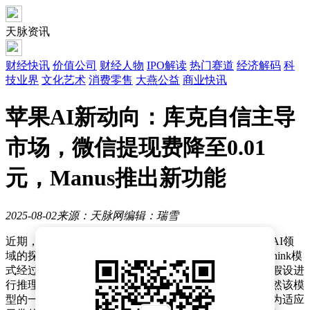
天脉资讯
财经快讯
价值公司
财经人物
IPO解读
热门赛道
经济解码
科
技业界
文化艺术
消费零售
大燕公益
商业快讯
苹果AI新动向：库克自信主导
市场，微信提现费降至0.01
元，Manus推出新功能
2025-08-02
来源：天脉网
编辑：瑞雪
近期，科技界一系列重要进展吸引了广泛关注。谷歌在AI领
域的探索再次迈出重要一步，其Gemini 2.5 Pro的Deep Think模
式经过升级后，性能显著提升。这一模式能够综合多个假设进
行推理，为用户提供更精准的答案。值得注意的是，虽然该模
型的一个变体曾在国际数学奥林匹克竞赛中斩获金牌，为适应