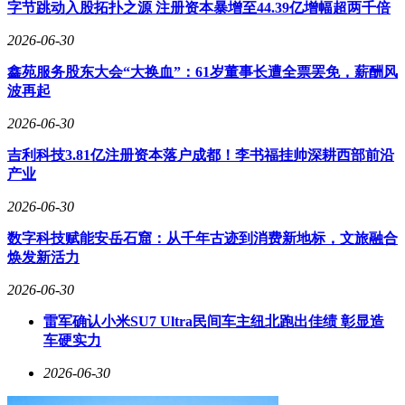
字节跳动入股拓扑之源 注册资本暴增至44.39亿增幅超两千倍
设计软件开发商Figma的首次公开募股同样引人注目。该公司
及其股东通过IPO融资12亿美元，上市首日股价暴涨250%，市
2026-06-30
值达到563亿美元。这一涨幅创下了融资超10亿美元的美国上
鑫苑服务股东大会“大换血”：61岁董事长遭全票罢免，薪酬风
市公司至少三十年来的最高纪录。Figma的股价表现远超其与
波再起
Adobe合并本可达到的200亿美元估值。
2026-06-30
在日常生活中，微信也悄然调整了提现手续费政策。用户提现
手续费下限已调整为0.01元，这一变化使得小额提现变得更加
吉利科技3.81亿注册资本落户成都！李书福挂帅深耕西部前沿
经济。此前，超出免费提现额度的部分按提现金额的0.1%收
产业
取服务费，单笔最低0.1元。新政策实施后，即便每次只提现
0.01元，手续费也仅为0.01元。
2026-06-30
在智能科技应用方面，Manus推出了Wide Research功能，支持
数字科技赋能安岳石窟：从千年古迹到消费新地标，文旅融合
一次调度上百个智能体并行运行，用于处理复杂的大规模研究
焕发新活力
任务。这一功能将显著提高研究效率和准确性。Kimi K2高速
2026-06-30
版也正式发布，模型参数与kimi-k2一致，但输出速度提升至
每秒40 Tokens，为用户提供更快捷的服务。
雷军确认小米SU7 Ultra民间车主纽北跑出佳绩 彰显造
车硬实力
汽车行业也迎来了智能化转型的新突破。东风奕派科技推出的
2026款eπ008六座版正式上市，搭载高通骁龙SA8295P芯片和
2026-06-30
豆包、DeepSeek双AI大模型智能语音助手，为用户提供极致
的智能化体验。同时，全新上汽奥迪A5L Sportback也正式上