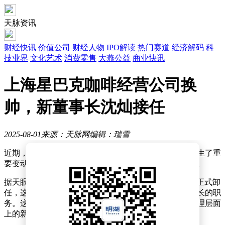
天脉资讯
财经快讯
价值公司
财经人物
IPO解读
热门赛道
经济解码
科
技业界
文化艺术
消费零售
大燕公益
商业快讯
上海星巴克咖啡经营公司换
帅，新董事长沈灿接任
2025-08-01
来源：天脉网
编辑：瑞雪
近期，上海星巴克咖啡经营有限公司的工商登记信息发生了重
要变动，公司法定代表人及董事长一职迎来了新的人选。
据天眼查App披露，原法定代表人TAN BUAY BENG已正式卸
任，这一职位现由沈灿接掌。同时，沈灿也接任了董事长的职
务。这一变动标志着上海星巴克咖啡经营有限公司在管理层面
上的新一轮调整。