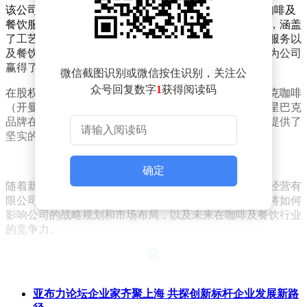
该公司自2000年3月成立以来，一直致力于提供优质的咖啡及
餐饮服务。其注册资本达到1013万美元，经营范围广泛，涵盖
了工艺美术品及礼仪用品的销售、餐饮服务的相关配套服务以
及餐饮企业管理等多个领域。这些多元化的业务布局，为公司
赢得了良好的市场口碑和广阔的发展空间。
微信截图识别或微信按住识别，关注公
众号回复数字
1
获得阅读码
在股权结构方面，上海星巴克咖啡经营有限公司由星巴克咖啡
（开曼）控股有限公司全资持有。这一背景不仅彰显了星巴克
品牌在全球范围内的强大影响力，也为公司的稳健发展提供了
坚实的后盾。
确定
随着新任法定代表人及董事长的上任，上海星巴克咖啡经营有
限公司或将迎来新的发展机遇。市场普遍关注这一变动将如何
影响公司的战略规划和市场布局，以及未来在咖啡及餐饮行业
的竞争力。
亚布力论坛企业家齐聚上海 共探创新标杆企业发展新路